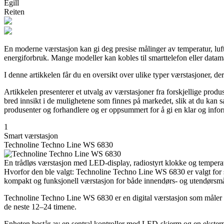
Egill
Reiten
En moderne værstasjon kan gi deg presise målinger av temperatur, luftfu
energiforbruk. Mange modeller kan kobles til smarttelefon eller datamask
I denne artikkelen får du en oversikt over ulike typer værstasjoner, de
Artikkelen presenterer et utvalg av værstasjoner fra forskjellige prod
bred innsikt i de mulighetene som finnes på markedet, slik at du kan 
produsenter og forhandlere og er oppsummert for å gi en klar og infor
1
Smart værstasjon
Technoline Techno Line WS 6830
En trådløs værstasjon med LED-display, radiostyrt klokke og tempera
Hvorfor den ble valgt: Technoline Techno Line WS 6830 er valgt for s
kompakt og funksjonell værstasjon for både innendørs- og utendørsmå
Technoline Techno Line WS 6830 er en digital værstasjon som måler te
de neste 12–24 timene.
Enheten består av en sentral kontroller med LED-skjerm og en ekster