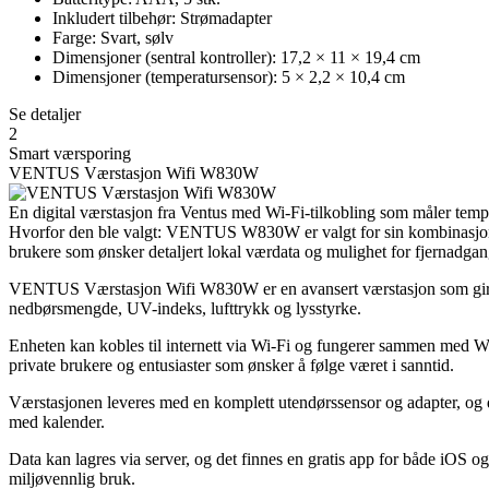
Inkludert tilbehør: Strømadapter
Farge: Svart, sølv
Dimensjoner (sentral kontroller): 17,2 × 11 × 19,4 cm
Dimensjoner (temperatursensor): 5 × 2,2 × 10,4 cm
Se detaljer
2
Smart værsporing
VENTUS Værstasjon Wifi W830W
En digital værstasjon fra Ventus med Wi-Fi-tilkobling som måler tempe
Hvorfor den ble valgt: VENTUS W830W er valgt for sin kombinasjon av
brukere som ønsker detaljert lokal værdata og mulighet for fjernadgan
VENTUS Værstasjon Wifi W830W er en avansert værstasjon som gir en d
nedbørsmengde, UV-indeks, lufttrykk og lysstyrke.
Enheten kan kobles til internett via Wi-Fi og fungerer sammen med Wun
private brukere og entusiaster som ønsker å følge været i sanntid.
Værstasjonen leveres med en komplett utendørssensor og adapter, og de
med kalender.
Data kan lagres via server, og det finnes en gratis app for både iOS 
miljøvennlig bruk.