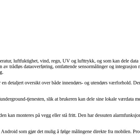
ratur, luftfuktighet, vind, regn, UV og lufttrykk, og som kan dele data
 trådløs dataoverføring, omfattende sensormålinger og integrasjon me
g.
etaljert oversikt over både innendørs- og utendørs værforhold. Den må
derground-tjenesten, slik at brukeren kan dele sine lokale værdata med 
n kan monteres på vegg eller stå fritt. Den har dessuten alarmfunksjone
og Android som gjør det mulig å følge målingene direkte fra mobilen. P