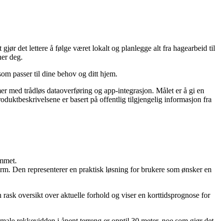
ør det lettere å følge været lokalt og planlegge alt fra hagearbeid til
ner deg.
som passer til dine behov og ditt hjem.
mer med trådløs dataoverføring og app-integrasjon. Målet er å gi en
uktbeskrivelsene er basert på offentlig tilgjengelig informasjon fra
emmet.
rm. Den representerer en praktisk løsning for brukere som ønsker en
ask oversikt over aktuelle forhold og viser en korttidsprognose for
le rekkevidden i åpent terreng er opptil 30 meter, noe som gjør det