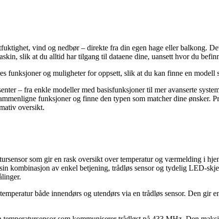
ktighet, vind og nedbør – direkte fra din egen hage eller balkong. Det gj
in, slik at du alltid har tilgang til dataene dine, uansett hvor du befin
res funksjoner og muligheter for oppsett, slik at du kan finne en modell 
usenter – fra enkle modeller med basisfunksjoner til mer avanserte syste
sammenligne funksjoner og finne den typen som matcher dine ønsker. Prod
mativ oversikt.
tursensor som gir en rask oversikt over temperatur og værmelding i hj
in kombinasjon av enkel betjening, trådløs sensor og tydelig LED-skje
linger.
mperatur både innendørs og utendørs via en trådløs sensor. Den gir en r
n temperatursensor som kommuniserer trådløst på 433 MHz. Den maksima