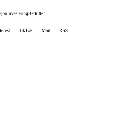
jon
Investering
Bedrifter
terest
TikTok
Mail
RSS