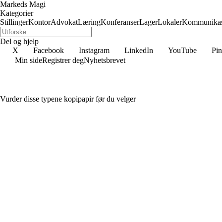
Markeds Magi
Kategorier
Stillinger
Kontor
Advokat
Læring
Konferanser
Lager
Lokaler
Kommunikas
Del og hjelp
X
Facebook
Instagram
LinkedIn
YouTube
Pin
Min side
Registrer deg
Nyhetsbrevet
Vurder disse typene kopipapir før du velger