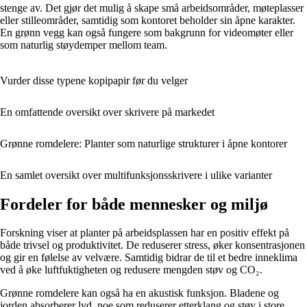
stenge av. Det gjør det mulig å skape små arbeidsområder, møteplasser
eller stilleområder, samtidig som kontoret beholder sin åpne karakter.
En grønn vegg kan også fungere som bakgrunn for videomøter eller
som naturlig støydemper mellom team.
Vurder disse typene kopipapir før du velger
En omfattende oversikt over skrivere på markedet
Grønne romdelere: Planter som naturlige strukturer i åpne kontorer
En samlet oversikt over multifunksjonsskrivere i ulike varianter
Fordeler for både mennesker og miljø
Forskning viser at planter på arbeidsplassen har en positiv effekt på
både trivsel og produktivitet. De reduserer stress, øker konsentrasjonen
og gir en følelse av velvære. Samtidig bidrar de til et bedre inneklima
ved å øke luftfuktigheten og redusere mengden støv og CO₂.
Grønne romdelere kan også ha en akustisk funksjon. Bladene og
jorden absorberer lyd, noe som reduserer etterklang og støy i store,