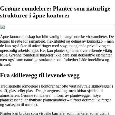
Grønne romdelere: Planter som naturlige
strukturer i åpne kontorer
Åpne kontorlandskap har blitt vanlig i mange norske virksomheter. De
legger til rette for samarbeid, fleksibilitet og deling av kunnskap – men
de kan også føre til utfordringer med støy, manglende privatliv og et
upersonlig arbeidsmiljø. Her kan planter spille en overraskende viktig
rolle. Grønne romdelere fungerer ikke bare som dekorative elementer,
men også som naturlige strukturer som forbedrer både inneklima og
trivsel.
Fra skillevegg til levende vegg
Tradisjonelle romdelere i kontorer har ofte vært nøytrale skillevegger i
stoff, glass eller plast. De gir avgrensning, men bidrar sjelden til
atmosfæren. Grønne romdelere – i form av plantevegger, høye
plantekasser eller flyttbare plantemoduler – tilfører derimot liv, farger
og variasjon til rommet.
Planter kan brukes som visuelle barrierer som markerer soner uten å