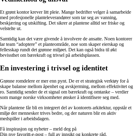
Et grønt kontor krever litt pleie. Mange bedrifter velger å samarbeide
med profesjonelle planteleverandører som tar seg av vanning,
beskjæring og utskifting. Det sikrer at plantene alltid ser friske og
velstelte ut.
Samtidig kan det være givende å involvere de ansatte. Noen kontorer
lar team “adoptere” et planteområde, noe som skaper eierskap og
fellesskap rundt det grønne miljøet. Det kan også bidra til økt
bevissthet om bærekraft og trivsel på arbeidsplassen.
En investering i trivsel og identitet
Grønne romdelere er mer enn pynt. De er et strategisk verktøy for å
skape balanse mellom åpenhet og avskjerming, mellom effektivitet og
ro. Samtidig sender de et signal om bærekraft og omtanke – verdier
som mange norske virksomheter ønsker å identifisere seg med.
Når plantene får bli en integrert del av kontorets arkitektur, oppstår et
miljø der mennesker trives bedre, og der naturen blir en aktiv
medspiller i arbeidsdagen.
Få inspirasjon og nyheter – meld deg på
Din nye favoritt-e-post – full av innsikt og konkrete råd.