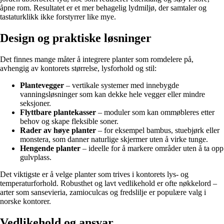
åpne rom. Resultatet er et mer behagelig lydmiljø, der samtaler og
tastaturklikk ikke forstyrrer like mye.
Design og praktiske løsninger
Det finnes mange måter å integrere planter som romdelere på,
avhengig av kontorets størrelse, lysforhold og stil:
Plantevegger
– vertikale systemer med innebygde
vanningsløsninger som kan dekke hele vegger eller mindre
seksjoner.
Flyttbare plantekasser
– moduler som kan ommøbleres etter
behov og skape fleksible soner.
Rader av høye planter
– for eksempel bambus, stuebjørk eller
monstera, som danner naturlige skjermer uten å virke tunge.
Hengende planter
– ideelle for å markere områder uten å ta opp
gulvplass.
Det viktigste er å velge planter som trives i kontorets lys- og
temperaturforhold. Robusthet og lavt vedlikehold er ofte nøkkelord –
arter som sansevieria, zamioculcas og fredslilje er populære valg i
norske kontorer.
Vedlikehold og ansvar