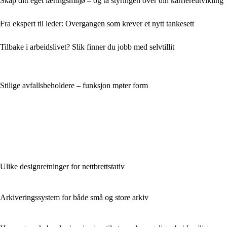
Skap ditt eget læringsmiljø – og ta styringen over din karriereutvikling
Fra ekspert til leder: Overgangen som krever et nytt tankesett
Tilbake i arbeidslivet? Slik finner du jobb med selvtillit
Stilige avfallsbeholdere – funksjon møter form
Ulike designretninger for nettbrettstativ
Arkiveringssystem for både små og store arkiv