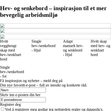
Hev- og senkebord – inspirasjon til et mer
bevegelig arbeidsmiljø
Hvitt
Single
Adapt
Hvitt skap
vegghengt
hev-/senkebord
manuelt hev-
med hev- og
skap med
- Hjul
og senkbord
senkbart
hev-/senkbart
- Hjul
bord
bord
Single
hev-/senkebord
- fot
Få inspirasjon og nyheter – meld deg på
Din nye favoritt-e-post – full av innsikt og konkrete råd.
Skriv inn e-posten din her
Registrer deg
Ved å registrere meg godtar jeg nettstedets regler og datapolicy.