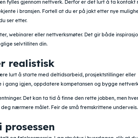
, men fylles gjennom nettverk. Derfor er det lurt å ta kontak
kjente i bransjen. Fortell at du er på jakt etter nye muligh
du ser etter.
r, webinarer eller nettverksmøter. Det gir både inspirasj
lige selvtilliten din.
 realistisk
e lurt å starte med deltidsarbeid, prosjektstillinger eller
mme i gang igjen, oppdatere kompetansen og bygge nettverk
entninger. Det kan ta tid å finne den rette jobben, men hve
er deg nærmere målet. Feir de små fremskrittene underveis.
i prosessen