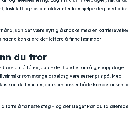
t og følelsesmessig. Lag struktur i hverdagen, slik at du
tet, frisk luft og sosiale aktiviteter kan hjelpe deg med å b
rhånd, kan det være nyttig å snakke med en karriereveile
ingene kan gjøre det lettere å finne løsninger.
nn du tror
ikke bare om å få en jobb – det handler om å gjenoppdage
 livsinnsikt som mange arbeidsgivere setter pris på. Med
fokus kan du finne en jobb som passer både kompetansen o
m å tørre å ta neste steg – og det steget kan du ta allerede