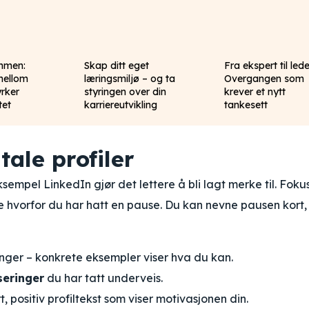
mmen:
Skap ditt eget
Fra ekspert til lede
mellom
læringsmiljø – og ta
Overgangen som
yrker
styringen over din
krever et nytt
tet
karriereutvikling
tankesett
ale profiler
ksempel LinkedIn gjør det lettere å bli lagt merke til. Foku
are hvorfor du har hatt en pause. Du kan nevne pausen kort
llinger – konkrete eksempler viser hva du kan.
iseringer
du har tatt underveis.
, positiv profiltekst som viser motivasjonen din.