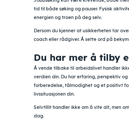
Jobbsøking kan være krevende, både mental
tid til både søking og pauser. Fysisk aktivi
energien og troen på deg selv.
Dersom du kjenner at usikkerheten tar ove
coach eller rådgiver. Å sette ord på bekymr
Du har mer å tilby e
Å vende tilbake til arbeidslivet handler 
verdien din. Du har erfaring, perspektiv og
forberedelse, tålmodighet og et positivt 
livssituasjonen din.
Selvtillit handler ikke om å vite alt, men o
dag.