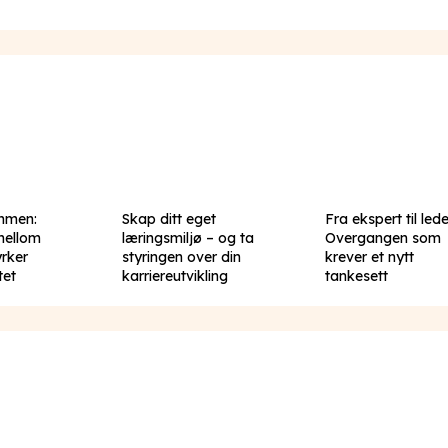
mmen:
Skap ditt eget
Fra ekspert til lede
mellom
læringsmiljø – og ta
Overgangen som
yrker
styringen over din
krever et nytt
tet
karriereutvikling
tankesett