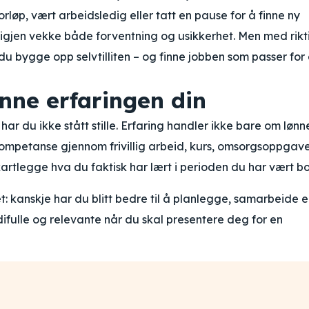
rløp, vært arbeidsledig eller tatt en pause for å finne ny
 igjen vekke både forventning og usikkerhet. Men med rikt
du bygge opp selvtilliten – og finne jobben som passer for
nne erfaringen din
har du ikke stått stille. Erfaring handler ikke bare om lønn
kompetanse gjennom frivillig arbeid, kurs, omsorgsoppgav
å kartlegge hva du faktisk har lært i perioden du har vært bo
t: kanskje har du blitt bedre til å planlegge, samarbeide e
ifulle og relevante når du skal presentere deg for en