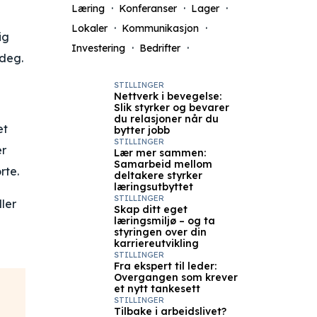
Læring
Konferanser
Lager
Lokaler
Kommunikasjon
ig
Investering
Bedrifter
 deg.
STILLINGER
Nettverk i bevegelse:
Slik styrker og bevarer
du relasjoner når du
et
bytter jobb
STILLINGER
er
Lær mer sammen:
Samarbeid mellom
rte.
deltakere styrker
læringsutbyttet
STILLINGER
ller
Skap ditt eget
læringsmiljø – og ta
styringen over din
karriereutvikling
STILLINGER
Fra ekspert til leder:
Overgangen som krever
et nytt tankesett
STILLINGER
Tilbake i arbeidslivet?