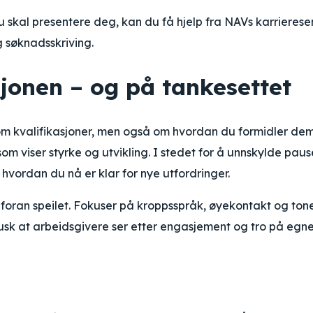
skal presentere deg, kan du få hjelp fra NAVs karrierese
g søknadsskriving.
sjonen – og på tankesettet
e om kvalifikasjoner, men også om hvordan du formidler de
som viser styrke og utvikling. I stedet for å unnskylde paus
hvordan du nå er klar for nye utfordringer.
 foran speilet. Fokuser på kroppsspråk, øyekontakt og tone
 Husk at arbeidsgivere ser etter engasjement og tro på egn