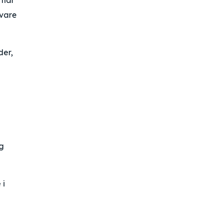
 har
evare
der,
g
 i