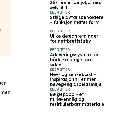
Slik finner du jobb med
selvtillit
BEDRIFTER
Stilige avfallsbeholdere
– funksjon møter form
r:
BEDRIFTER
Ulike designretninger
for nettbrettstativ
BEDRIFTER
Arkiveringssystem for
både små og store
arkiv
BEDRIFTER
Hev- og senkebord –
inspirasjon til et mer
ser
bevegelig arbeidsmiljø
BEDRIFTER
, men
Bølgepapp – et
miljøvennlig og
resirkulerbart materiale