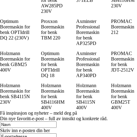
for benk
371ELB
SB4116HM
AW285PD
230V
230V
Optimum
Proxxon
Axminster
PROMAC
Boremaskin for
Boremaskin
Professional
Boremaskin
benk OPTIdrill
for benk
Boremaskin
212
DQ 22 (230V)
TBM 220
for benk
AP325PD
Holzmann
Optimum
Axminster
PROMAC
Boremaskin for
Boremaskin
Professional
Boremaskin
benk GBM25
for benk
Boremaskin
for benk
400V
OPTIdrill
for benk
JDT-2512V
DQ 18
AP340PD
Holzmann
Holzmann
Holzmann
Holzmann
Boremaskin for
Boremaskin
Boremaskin
Boremaskin
benk SB4115N
for benk
for benk
for benk
230V
SB4116HM
SB4115N
GBM25T
400V
400V
400V
Få inspirasjon og nyheter – meld deg på
Din nye favoritt-e-post – full av innsikt og konkrete råd.
Skriv inn e-posten din her