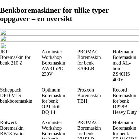
Benkboremaskiner for ulike typer
oppgaver – en oversikt
JET
Axminster
PROMAC
Holzmann
Boremaskin for
Workshop
Boremaskin
Boremaskin
benk 210 Z
Boremaskin
for benk
med XL-
AW315PD
370ELB
bord
230V
ZS40HS
400V
Scheppach
Optimum
Proxxon
Record
DP16VLS
Boremaskin
Boremaskin
Boremaskin
benkboremaskin
for benk
TBH
for benk
OPTIdrill
DP58B
DQ 14
Heavy Duty
Rotwerk
Axminster
PROMAC
Holzmann
Boremaskin
Workshop
Boremaskin
Boremaskin
RB18 Vario
Boremaskin
for benk
for benk