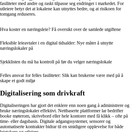
fasiliteter med andre og raskt tilpasse seg endringer i markedet. For
utleiere betyr det at lokalene kan utnyttes bedre, og at risikoen for
tomgang reduseres.
Hva koster en næringsleie? Få oversikt over de samlede utgiftene
Fleksible leieavtaler i en digital tidsalder: Nye måter å utnytte
næringslokaler på
Sjekklisten du må ha kontroll på før du velger næringslokale
Felles ansvar for felles fasiliteter: Slik kan brukerne være med på å
skape et godt miljø
Digitalisering som drivkraft
Digitaliseringen har gjort det enklere enn noen gang å administrere og
bruke næringslokaler effektivt. Nettbaserte plattformer lar bedrifter
booke møterom, skrivebord eller hele kontorer med få klikk – ofte på
time- eller dagsbasis. Digitale adgangssystemer, sensorer og
automatiserte kontrakter bidrar til en smidigere opplevelse for både
leietakere og utleiere.