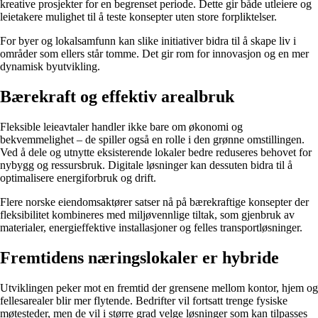
kreative prosjekter for en begrenset periode. Dette gir både utleiere og
leietakere mulighet til å teste konsepter uten store forpliktelser.
For byer og lokalsamfunn kan slike initiativer bidra til å skape liv i
områder som ellers står tomme. Det gir rom for innovasjon og en mer
dynamisk byutvikling.
Bærekraft og effektiv arealbruk
Fleksible leieavtaler handler ikke bare om økonomi og
bekvemmelighet – de spiller også en rolle i den grønne omstillingen.
Ved å dele og utnytte eksisterende lokaler bedre reduseres behovet for
nybygg og ressursbruk. Digitale løsninger kan dessuten bidra til å
optimalisere energiforbruk og drift.
Flere norske eiendomsaktører satser nå på bærekraftige konsepter der
fleksibilitet kombineres med miljøvennlige tiltak, som gjenbruk av
materialer, energieffektive installasjoner og felles transportløsninger.
Fremtidens næringslokaler er hybride
Utviklingen peker mot en fremtid der grensene mellom kontor, hjem og
fellesarealer blir mer flytende. Bedrifter vil fortsatt trenge fysiske
møtesteder, men de vil i større grad velge løsninger som kan tilpasses