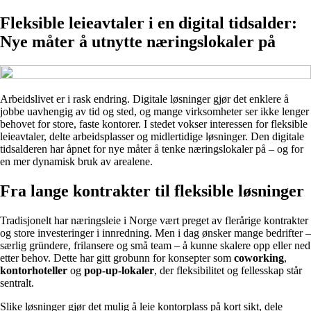
Fleksible leieavtaler i en digital tidsalder:
Nye måter å utnytte næringslokaler på
Arbeidslivet er i rask endring. Digitale løsninger gjør det enklere å
jobbe uavhengig av tid og sted, og mange virksomheter ser ikke lenger
behovet for store, faste kontorer. I stedet vokser interessen for fleksible
leieavtaler, delte arbeidsplasser og midlertidige løsninger. Den digitale
tidsalderen har åpnet for nye måter å tenke næringslokaler på – og for
en mer dynamisk bruk av arealene.
Fra lange kontrakter til fleksible løsninger
Tradisjonelt har næringsleie i Norge vært preget av flerårige kontrakter
og store investeringer i innredning. Men i dag ønsker mange bedrifter –
særlig gründere, frilansere og små team – å kunne skalere opp eller ned
etter behov. Dette har gitt grobunn for konsepter som
coworking
,
kontorhoteller
og
pop-up-lokaler
, der fleksibilitet og fellesskap står
sentralt.
Slike løsninger gjør det mulig å leie kontorplass på kort sikt, dele