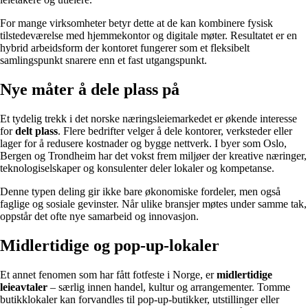
For mange virksomheter betyr dette at de kan kombinere fysisk
tilstedeværelse med hjemmekontor og digitale møter. Resultatet er en
hybrid arbeidsform der kontoret fungerer som et fleksibelt
samlingspunkt snarere enn et fast utgangspunkt.
Nye måter å dele plass på
Et tydelig trekk i det norske næringsleiemarkedet er økende interesse
for
delt plass
. Flere bedrifter velger å dele kontorer, verksteder eller
lager for å redusere kostnader og bygge nettverk. I byer som Oslo,
Bergen og Trondheim har det vokst frem miljøer der kreative næringer,
teknologiselskaper og konsulenter deler lokaler og kompetanse.
Denne typen deling gir ikke bare økonomiske fordeler, men også
faglige og sosiale gevinster. Når ulike bransjer møtes under samme tak,
oppstår det ofte nye samarbeid og innovasjon.
Midlertidige og pop-up-lokaler
Et annet fenomen som har fått fotfeste i Norge, er
midlertidige
leieavtaler
– særlig innen handel, kultur og arrangementer. Tomme
butikklokaler kan forvandles til pop-up-butikker, utstillinger eller