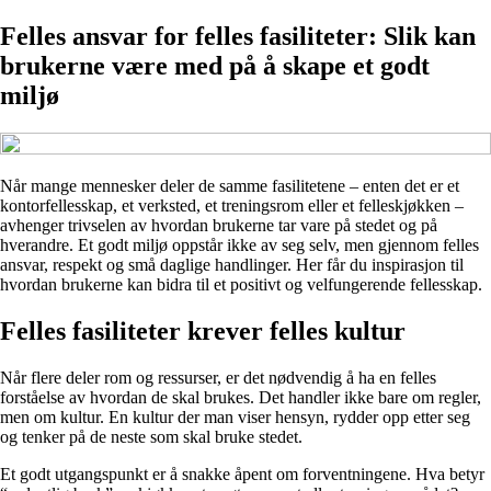
Felles ansvar for felles fasiliteter: Slik kan
brukerne være med på å skape et godt
miljø
Når mange mennesker deler de samme fasilitetene – enten det er et
kontorfellesskap, et verksted, et treningsrom eller et felleskjøkken –
avhenger trivselen av hvordan brukerne tar vare på stedet og på
hverandre. Et godt miljø oppstår ikke av seg selv, men gjennom felles
ansvar, respekt og små daglige handlinger. Her får du inspirasjon til
hvordan brukerne kan bidra til et positivt og velfungerende fellesskap.
Felles fasiliteter krever felles kultur
Når flere deler rom og ressurser, er det nødvendig å ha en felles
forståelse av hvordan de skal brukes. Det handler ikke bare om regler,
men om kultur. En kultur der man viser hensyn, rydder opp etter seg
og tenker på de neste som skal bruke stedet.
Et godt utgangspunkt er å snakke åpent om forventningene. Hva betyr