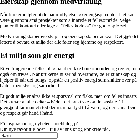
Eierskap gjennom medvirkning
Når brukerne føler at de har innflytelse, øker engasjementet. Det kan
være gjennom små prosjekter som å innrede et fellesområde, velge
planter til kontoret eller lage et “felles kodeks” for god oppførsel.
Medvirkning skaper eierskap – og eierskap skaper ansvar. Det gjør det
lettere å bevare et miljø der alle føler seg hjemme og respektert.
Et miljø som gir energi
Et velfungerende fellesmiljø handler ikke bare om orden og regler, men
også om trivsel. Når brukerne hilser på hverandre, deler kunnskap og
hjelper til når det trengs, oppstår en positiv energi som smitter over på
både arbeidslyst og samarbeid.
Et godt miljø er altså ikke et spørsmål om flaks, men om felles innsats.
Det krever at alle deltar – både i det praktiske og det sosiale. Til
gjengjeld får man et sted der man har lyst til å være, og der samarbeid
og respekt går hånd i hånd.
Få inspirasjon og nyheter – meld deg på
Din nye favoritt-e-post – full av innsikt og konkrete råd.