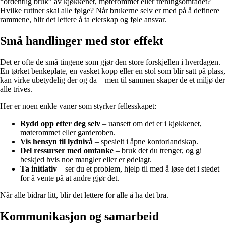
“ordentlig bruk” av kjøkkenet, møterommet eller treningsområdet?
Hvilke rutiner skal alle følge? Når brukerne selv er med på å definere
rammene, blir det lettere å ta eierskap og føle ansvar.
Små handlinger med stor effekt
Det er ofte de små tingene som gjør den store forskjellen i hverdagen.
En tørket benkeplate, en vasket kopp eller en stol som blir satt på plass,
kan virke ubetydelig der og da – men til sammen skaper de et miljø der
alle trives.
Her er noen enkle vaner som styrker fellesskapet:
Rydd opp etter deg selv
– uansett om det er i kjøkkenet,
møterommet eller garderoben.
Vis hensyn til lydnivå
– spesielt i åpne kontorlandskap.
Del ressurser med omtanke
– bruk det du trenger, og gi
beskjed hvis noe mangler eller er ødelagt.
Ta initiativ
– ser du et problem, hjelp til med å løse det i stedet
for å vente på at andre gjør det.
Når alle bidrar litt, blir det lettere for alle å ha det bra.
Kommunikasjon og samarbeid