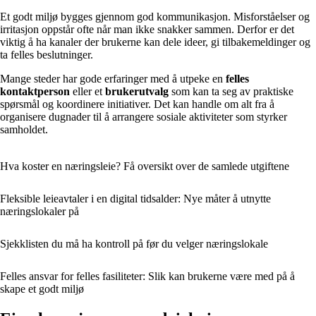
Et godt miljø bygges gjennom god kommunikasjon. Misforståelser og
irritasjon oppstår ofte når man ikke snakker sammen. Derfor er det
viktig å ha kanaler der brukerne kan dele ideer, gi tilbakemeldinger og
ta felles beslutninger.
Mange steder har gode erfaringer med å utpeke en
felles
kontaktperson
eller et
brukerutvalg
som kan ta seg av praktiske
spørsmål og koordinere initiativer. Det kan handle om alt fra å
organisere dugnader til å arrangere sosiale aktiviteter som styrker
samholdet.
Hva koster en næringsleie? Få oversikt over de samlede utgiftene
Fleksible leieavtaler i en digital tidsalder: Nye måter å utnytte
næringslokaler på
Sjekklisten du må ha kontroll på før du velger næringslokale
Felles ansvar for felles fasiliteter: Slik kan brukerne være med på å
skape et godt miljø