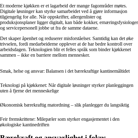
Et moderne kjøkken er et lagarbeid der mange fagområder møtes.
Digitale løsninger kan styrke samarbeidet ved å gjøre informasjon
tilgjengelig for alle. Når oppskrifter, allergenlister og
produksjonsplaner ligger digitalt, kan både kokker, ernæringsfysiologer
og servicepersonell jobbe ut fra de samme dataene.
Det skaper åpenhet og reduserer misforståelser. Samtidig kan det øke
trivselen, fordi medarbeiderne opplever at de har bedre kontroll over
arbeidsdagen. Teknologien blir et felles språk som binder kjøkkenet
sammen – ikke en barriere mellom mennesker.
Smak, helse og ansvar: Balansen i det bærekraftige kantinemåltidet
Teknologi på kjøkkenet: Når digitale løsninger styrker planleggingen
uten å fjerne det menneskelige
Økonomisk bærekraftig matordning – slik planlegger du langsiktig
Feir fremskrittene: Milepæler som styrker engasjementet i den
økologiske kantinedriften
Bærekraft og ansvarlighet i fokus