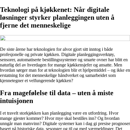
Teknologi på kjøkkenet: Når digitale
løsninger styrker planleggingen uten å
fjerne det menneskelige
De siste årene har teknologien for alvor gjort sitt inntog i både
profesjonelle og private kjøkken. Digitale planleggingsverktøy,
sensorer, automatiserte bestillingssystemer og smarte ovner har blitt en
naturlig del av hverdagen for mange kjøkkensjefer og ansatte. Men
hvordan sørger man for at teknologien blir et hjelpemiddel – og ikke en
erstatning for det menneskelige håndverket og samarbeidet som
kjennetegner et velfungerende kjøkken?
Fra magefølelse til data – uten å miste
intuisjonen
I et travelt storkjøkken kan planlegging være en utfordring. Hvor
mange gjester kommer? Hvor mye skal bestilles inn? Og hvordan
unngår man matsvinn? Digitale systemer kan i dag gi presise prognoser
basert på historiske data, sesonger og til og med værmeldinger. Det