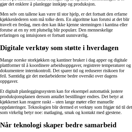
gjør det enklere å planlegge innkjøp og produksjon.
Men selv om tallene kan være til stor hjelp, er det fortsatt den erfarne
kjøkkenlederen som må tolke dem. En algoritme kan forutsi at det blir
travelt en fredag, men den kan ikke kjenne stemningen i kantina eller
forutse at en ny rett plutselig blir populær. Den menneskelige
erfaringen og intuisjonen er fortsatt uunnværlig.
Digitale verktøy som støtte i hverdagen
Mange norske storkjøkken og kantiner bruker i dag apper og digitale
plattformer til å koordinere arbeidsoppgaver, registrere temperaturer og
dokumentere internkontroll. Det sparer tid og reduserer risikoen for
feil. Samtidig gir det medarbeiderne bedre oversikt over dagens
oppgaver.
Et digitalt planleggingssystem kan for eksempel automatisk justere
produksjonsplanen dersom antallet bestillinger endres. Det betyr at
kjøkkenet kan reagere raskt – uten lange møter eller manuelle
oppdateringer. Teknologien blir dermed et verktøy som frigjør tid til det
som virkelig betyr noe: matlaging, smak og kontakt med gjestene.
Når teknologi skaper bedre samarbeid