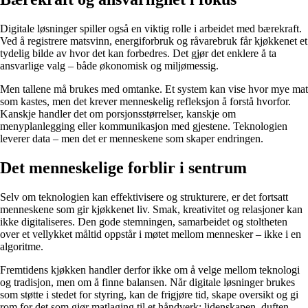
Digitale løsninger spiller også en viktig rolle i arbeidet med bærekraft.
Ved å registrere matsvinn, energiforbruk og råvarebruk får kjøkkenet et
tydelig bilde av hvor det kan forbedres. Det gjør det enklere å ta
ansvarlige valg – både økonomisk og miljømessig.
Men tallene må brukes med omtanke. Et system kan vise hvor mye mat
som kastes, men det krever menneskelig refleksjon å forstå hvorfor.
Kanskje handler det om porsjonsstørrelser, kanskje om
menyplanlegging eller kommunikasjon med gjestene. Teknologien
leverer data – men det er menneskene som skaper endringen.
Det menneskelige forblir i sentrum
Selv om teknologien kan effektivisere og strukturere, er det fortsatt
menneskene som gir kjøkkenet liv. Smak, kreativitet og relasjoner kan
ikke digitaliseres. Den gode stemningen, samarbeidet og stoltheten
over et vellykket måltid oppstår i møtet mellom mennesker – ikke i en
algoritme.
Fremtidens kjøkken handler derfor ikke om å velge mellom teknologi
og tradisjon, men om å finne balansen. Når digitale løsninger brukes
som støtte i stedet for styring, kan de frigjøre tid, skape oversikt og gi
rom for det som gjør matlaging til et håndverk: lidenskapen, duften,