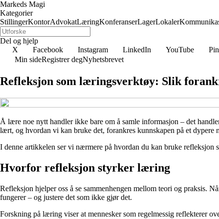
Markeds Magi
Kategorier
Stillinger
Kontor
Advokat
Læring
Konferanser
Lager
Lokaler
Kommunikas
Del og hjelp
X
Facebook
Instagram
LinkedIn
YouTube
Pin
Min side
Registrer deg
Nyhetsbrevet
Refleksjon som læringsverktøy: Slik foran
Å lære noe nytt handler ikke bare om å samle informasjon – det handler 
lært, og hvordan vi kan bruke det, forankres kunnskapen på et dypere n
I denne artikkelen ser vi nærmere på hvordan du kan bruke refleksjon so
Hvorfor refleksjon styrker læring
Refleksjon hjelper oss å se sammenhengen mellom teori og praksis. Når d
fungerer – og justere det som ikke gjør det.
Forskning på læring viser at mennesker som regelmessig reflekterer over