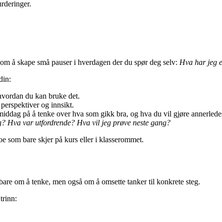
rderinger.
r om å skape små pauser i hverdagen der du spør deg selv:
Hva har jeg e
din:
 hvordan du kan bruke det.
perspektiver og innsikt.
rmiddag på å tenke over hva som gikk bra, og hva du vil gjøre annerlede
? Hva var utfordrende? Hva vil jeg prøve neste gang?
noe som bare skjer på kurs eller i klasserommet.
 bare om å tenke, men også om å omsette tanker til konkrete steg.
trinn: