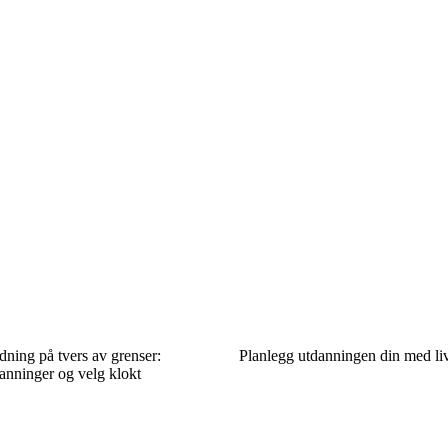
ning på tvers av grenser:
Planlegg utdanningen din med l
nninger og velg klokt