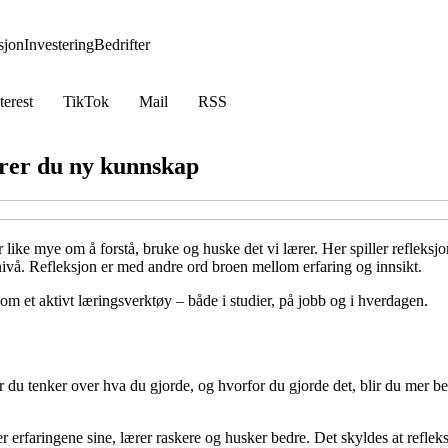
jon
Investering
Bedrifter
terest
TikTok
Mail
RSS
krer du ny kunnskap
like mye om å forstå, bruke og huske det vi lærer. Her spiller refleksjo
ivå. Refleksjon er med andre ord broen mellom erfaring og innsikt.
m et aktivt læringsverktøy – både i studier, på jobb og i hverdagen.
u tenker over hva du gjorde, og hvorfor du gjorde det, blir du mer bevis
 erfaringene sine, lærer raskere og husker bedre. Det skyldes at reflek