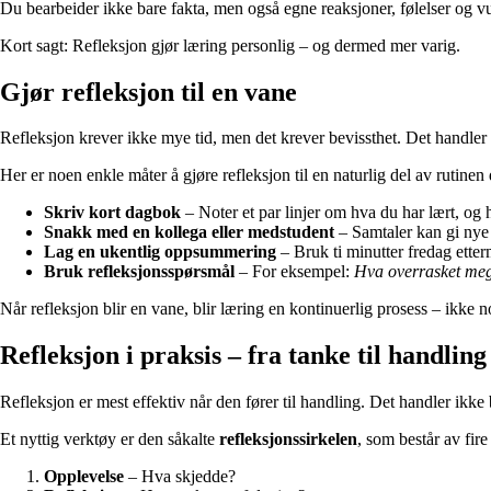
Du bearbeider ikke bare fakta, men også egne reaksjoner, følelser og vu
Kort sagt: Refleksjon gjør læring personlig – og dermed mer varig.
Gjør refleksjon til en vane
Refleksjon krever ikke mye tid, men det krever bevissthet. Det handle
Her er noen enkle måter å gjøre refleksjon til en naturlig del av rutinen 
Skriv kort dagbok
– Noter et par linjer om hva du har lært, og
Snakk med en kollega eller medstudent
– Samtaler kan gi nye 
Lag en ukentlig oppsummering
– Bruk ti minutter fredag ette
Bruk refleksjonsspørsmål
– For eksempel:
Hva overrasket meg
Når refleksjon blir en vane, blir læring en kontinuerlig prosess – ikke 
Refleksjon i praksis – fra tanke til handling
Refleksjon er mest effektiv når den fører til handling. Det handler ikke
Et nyttig verktøy er den såkalte
refleksjonssirkelen
, som består av fire 
Opplevelse
– Hva skjedde?