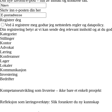
Din nye favoritt-e-post – full av innsikt og konkrete råd.
Skriv inn e-posten din her
Registrer deg
Ved å registrere meg godtar jeg nettstedets regler og datapolicy.
Din registrering betyr at vi kan sende deg relevant innhold og at du god
Kategorier
Stillinger
Kontor
Advokat
Læring
Konferanser
Lager
Lokaler
Kommunikasjon
Investering
Bedrifter
Kompetanseutvikling som livsreise – ikke bare et enkelt prosjekt
Refleksjon som læringsverktøy: Slik forankrer du ny kunnskap