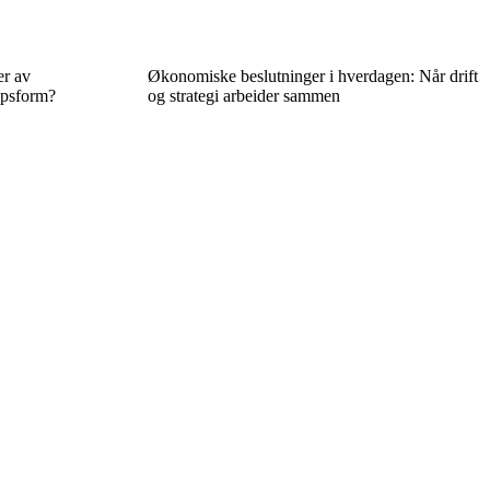
er av
Økonomiske beslutninger i hverdagen: Når drift
apsform?
og strategi arbeider sammen