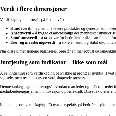
Verdi i flere dimensjoner
Verdiskaping kan forstås på flere nivåer:
Kundeverdi
– evnen til å levere produkter og tjenester som løser
Ansattverdi
– å bygge et arbeidsmiljø der mennesker utvikler s
Samfunnsverdi
– å ta ansvar for bedriftens rolle i samfunnet, 
Eier- og investeringsverdi
– å sikre en sunn og stabil økonomi s
Når disse dimensjonene balanseres, oppstår en mer robust og langsiktig 
Inntjening som indikator – ikke som mål
Å se inntjening som verdiskaping betyr ikke at profitt er uviktig. Tvert 
seg selv, men resultatet av en verdiskapende prosess.
Denne tankegangen endrer også hvordan man leder og måler. I stedet for 
medarbeiderengasjement, innovasjon og bærekraft. Disse faktorene er of
Inntjening som verdiskaping: Et nytt perspektiv på bedriftens økonomi