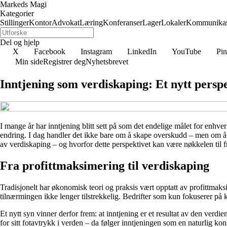
Markeds Magi
Kategorier
Stillinger
Kontor
Advokat
Læring
Konferanser
Lager
Lokaler
Kommunikas
Del og hjelp
X
Facebook
Instagram
LinkedIn
YouTube
Pin
Min side
Registrer deg
Nyhetsbrevet
Inntjening som verdiskaping: Et nytt persp
I mange år har inntjening blitt sett på som det endelige målet for enhve
endring. I dag handler det ikke bare om å skape overskudd – men om å s
av verdiskaping – og hvorfor dette perspektivet kan være nøkkelen til 
Fra profittmaksimering til verdiskaping
Tradisjonelt har økonomisk teori og praksis vært opptatt av profittmaksi
tilnærmingen ikke lenger tilstrekkelig. Bedrifter som kun fokuserer på kor
Et nytt syn vinner derfor frem: at inntjening er et resultat av den verdie
for sitt fotavtrykk i verden – da følger inntjeningen som en naturlig ko