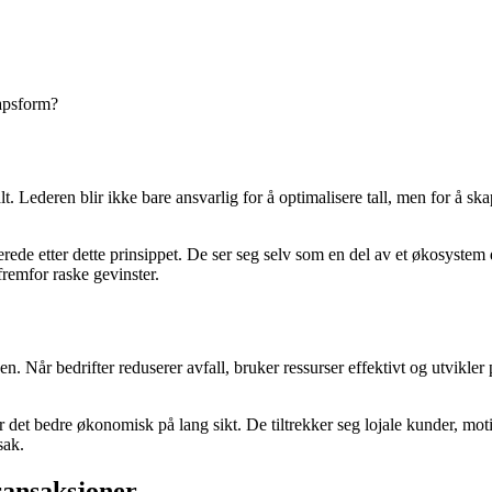
kapsform?
t. Lederen blir ikke bare ansvarlig for å optimalisere tall, men for å 
llerede etter dette prinsippet. De ser seg selv som en del av et økosyste
fremfor raske gevinster.
gen. Når bedrifter reduserer avfall, bruker ressurser effektivt og utvikl
jør det bedre økonomisk på lang sikt. De tiltrekker seg lojale kunder, mo
sak.
ransaksjoner