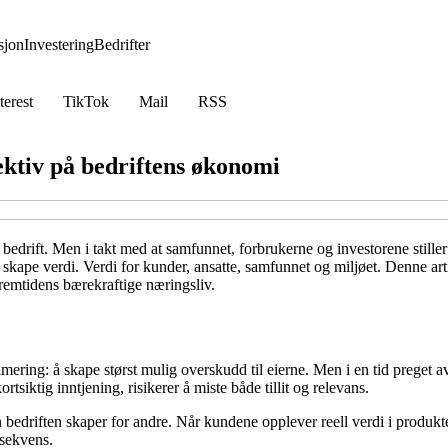
jon
Investering
Bedrifter
terest
TikTok
Mail
RSS
ektiv på bedriftens økonomi
r bedrift. Men i takt med at samfunnet, forbrukerne og investorene stille
kape verdi. Verdi for kunder, ansatte, samfunnet og miljøet. Denne art
fremtidens bærekraftige næringsliv.
mering: å skape størst mulig overskudd til eierne. Men i en tid preget a
tsiktig inntjening, risikerer å miste både tillit og relevans.
n bedriften skaper for andre. Når kundene opplever reell verdi i produkter
nsekvens.