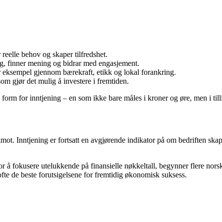
 reelle behov og skaper tilfredshet.
eg, finner mening og bidrar med engasjement.
for eksempel gjennom bærekraft, etikk og lokal forankring.
om gjør det mulig å investere i fremtiden.
form for inntjening – en som ikke bare måles i kroner og øre, men i till
imot. Inntjening er fortsatt en avgjørende indikator på om bedriften skap
å fokusere utelukkende på finansielle nøkkeltall, begynner flere norske 
te de beste forutsigelsene for fremtidig økonomisk suksess.