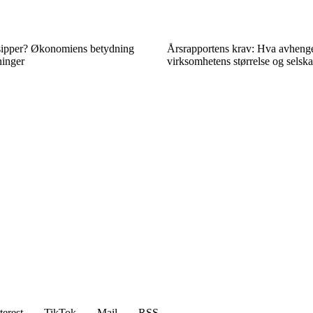
insipper? Økonomiens betydning
Årsrapportens krav: Hva avheng
ninger
virksomhetens størrelse og selsk
terest
TikTok
Mail
RSS