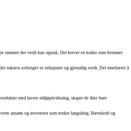
skape rammer der verdi kan oppstå. Det krever en kultur som fremmer
m der suksess avhenger av relasjoner og gjensidig verdi. Det innebærer å
er produkter med lavere miljøpåvirkning, skaper de ikke bare
tiverte ansatte og investorer som tenker langsiktig. Bærekraft og