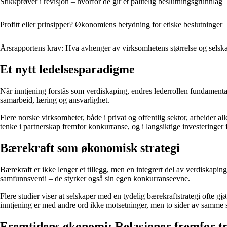
Stikkprøver i revisjon – hvorfor de gir et pålitelig beslutningsgrunnlag
Profitt eller prinsipper? Økonomiens betydning for etiske beslutninger
Årsrapportens krav: Hva avhenger av virksomhetens størrelse og sels
Et nytt ledelsesparadigme
Når inntjening forstås som verdiskaping, endres lederrollen fundamental
samarbeid, læring og ansvarlighet.
Flere norske virksomheter, både i privat og offentlig sektor, arbeider a
tenke i partnerskap fremfor konkurranse, og i langsiktige investeringer 
Bærekraft som økonomisk strategi
Bærekraft er ikke lenger et tillegg, men en integrert del av verdiskapin
samfunnsverdi – de styrker også sin egen konkurranseevne.
Flere studier viser at selskaper med en tydelig bærekraftstrategi ofte g
inntjening er med andre ord ikke motsetninger, men to sider av samme 
Fremtidens økonomi: Relasjoner fremfor t