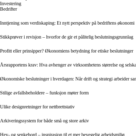
Investering
Bedrifter
Inntjening som verdiskaping: Et nytt perspektiv på bedriftens økonomi
Stikkprøver i revisjon – hvorfor de gir et pålitelig beslutningsgrunnlag
Profitt eller prinsipper? Økonomiens betydning for etiske beslutninger
Årsrapportens krav: Hva avhenger av virksomhetens størrelse og sels
Økonomiske beslutninger i hverdagen: Når drift og strategi arbeider 
Stilige avfallsbeholdere – funksjon møter form
Ulike designretninger for nettbrettstativ
Arkiveringssystem for både små og store arkiv
Hev- og senkebord – inspirasjon til et mer bevegelig arbeidsmiljø