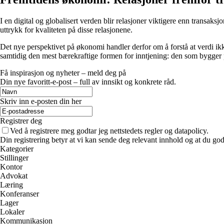
I en digital og globalisert verden blir relasjoner viktigere enn transaksjo
uttrykk for kvaliteten på disse relasjonene.
Det nye perspektivet på økonomi handler derfor om å forstå at verdi ik
samtidig den mest bærekraftige formen for inntjening: den som bygger p
Få inspirasjon og nyheter – meld deg på
Din nye favoritt-e-post – full av innsikt og konkrete råd.
Skriv inn e-posten din her
Registrer deg
Ved å registrere meg godtar jeg nettstedets regler og datapolicy.
Din registrering betyr at vi kan sende deg relevant innhold og at du god
Kategorier
Stillinger
Kontor
Advokat
Læring
Konferanser
Lager
Lokaler
Kommunikasjon