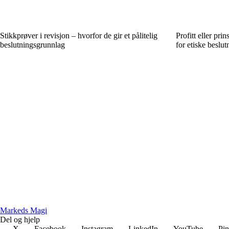
Stikkprøver i revisjon – hvorfor de gir et pålitelig
Profitt eller pr
beslutningsgrunnlag
for etiske beslut
Markeds Magi
Del og hjelp
X
Facebook
Instagram
LinkedIn
YouTube
Pin