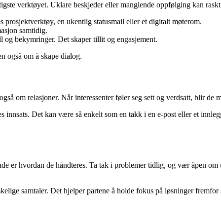
te verktøyet. Uklare beskjeder eller manglende oppfølging kan raskt s
s prosjektverktøy, en ukentlig statusmail eller et digitalt møterom.
masjon samtidig.
l og bekymringer. Det skaper tillit og engasjement.
n også om å skape dialog.
så om relasjoner. Når interessenter føler seg sett og verdsatt, blir de me
es innsats. Det kan være så enkelt som en takk i en e-post eller et innl
de er hvordan de håndteres. Ta tak i problemer tidlig, og vær åpen om u
nskelige samtaler. Det hjelper partene å holde fokus på løsninger fremfor