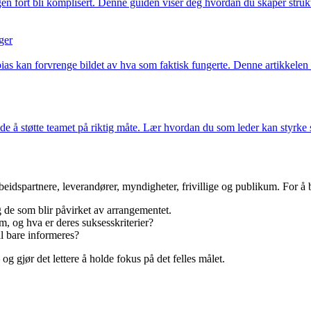
gen fort bli komplisert. Denne guiden viser deg hvordan du skaper struk
ger
 bias kan forvrenge bildet av hva som faktisk fungerte. Denne artikkele
de å støtte teamet på riktig måte. Lær hvordan du som leder kan styrke s
eidspartnere, leverandører, myndigheter, frivillige og publikum. For å be
g de som blir påvirket av arrangementet.
, og hva er deres suksesskriterier?
l bare informeres?
og gjør det lettere å holde fokus på det felles målet.