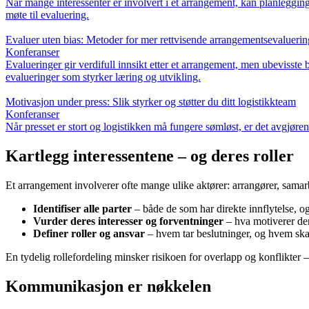
Når mange interessenter er involvert i et arrangement, kan planleggin
møte til evaluering.
Evaluer uten bias: Metoder for mer rettvisende arrangementsevaluerin
Konferanser
Evalueringer gir verdifull innsikt etter et arrangement, men ubevisste
evalueringer som styrker læring og utvikling.
Motivasjon under press: Slik styrker og støtter du ditt logistikkteam
Konferanser
Når presset er stort og logistikken må fungere sømløst, er det avgjøren
Kartlegg interessentene – og deres roller
Et arrangement involverer ofte mange ulike aktører: arrangører, samarb
Identifiser alle parter
– både de som har direkte innflytelse, o
Vurder deres interesser og forventninger
– hva motiverer dem
Definer roller og ansvar
– hvem tar beslutninger, og hvem ska
En tydelig rollefordeling minsker risikoen for overlapp og konflikter – 
Kommunikasjon er nøkkelen