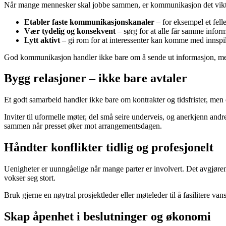
Når mange mennesker skal jobbe sammen, er kommunikasjon det viktigs
Etabler faste kommunikasjonskanaler
– for eksempel et felle
Vær tydelig og konsekvent
– sørg for at alle får samme infor
Lytt aktivt
– gi rom for at interessenter kan komme med innspil
God kommunikasjon handler ikke bare om å sende ut informasjon, me
Bygg relasjoner – ikke bare avtaler
Et godt samarbeid handler ikke bare om kontrakter og tidsfrister, men og
Inviter til uformelle møter, del små seire underveis, og anerkjenn andr
sammen når presset øker mot arrangementsdagen.
Håndter konflikter tidlig og profesjonelt
Uenigheter er uunngåelige når mange parter er involvert. Det avgjøren
vokser seg stort.
Bruk gjerne en nøytral prosjektleder eller møteleder til å fasilitere va
Skap åpenhet i beslutninger og økonomi