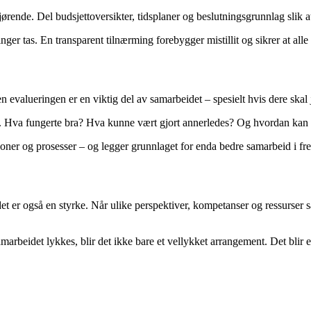
gjørende. Del budsjettoversikter, tidsplaner og beslutningsgrunnlag slik
ringer tas. En transparent tilnærming forebygger mistillit og sikrer at all
Men evalueringen er en viktig del av samarbeidet – spesielt hvis dere ska
nger. Hva fungerte bra? Hva kunne vært gjort annerledes? Og hvordan kan
joner og prosesser – og legger grunnlaget for enda bedre samarbeid i fr
er også en styrke. Når ulike perspektiver, kompetanser og ressurser sa
rbeidet lykkes, blir det ikke bare et vellykket arrangement. Det blir en