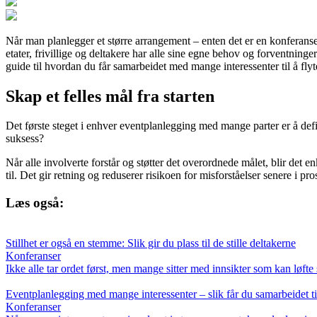
Når man planlegger et større arrangement – enten det er en konferanse, 
etater, frivillige og deltakere har alle sine egne behov og forventnin
guide til hvordan du får samarbeidet med mange interessenter til å flyt
Skap et felles mål fra starten
Det første steget i enhver eventplanlegging med mange parter er å def
suksess?
Når alle involverte forstår og støtter det overordnede målet, blir det e
til. Det gir retning og reduserer risikoen for misforståelser senere i pro
Læs også:
Stillhet er også en stemme: Slik gir du plass til de stille deltakerne
Konferanser
Ikke alle tar ordet først, men mange sitter med innsikter som kan løfte
Eventplanlegging med mange interessenter – slik får du samarbeidet til
Konferanser