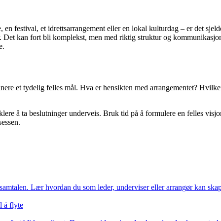
en festival, et idrettsarrangement eller en lokal kulturdag – er det sje
ger. Det kan fort bli komplekst, men med riktig struktur og kommunikasjo
e.
inere et tydelig felles mål. Hva er hensikten med arrangementet? Hvilk
nklere å ta beslutninger underveis. Bruk tid på å formulere en felles visj
sessen.
 samtalen. Lær hvordan du som leder, underviser eller arrangør kan skape
 å flyte