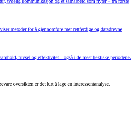
tur, tydelig kommunikasjon og et samarbeid som flyter – fra første
n viser metoder for å gjennomføre mer rettferdige og datadrevne
amhold, trivsel og effektivitet – også i de mest hektiske periodene.
vare oversikten er det lurt å lage en interessentanalyse.