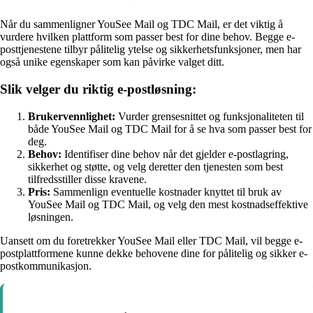
Når du sammenligner YouSee Mail og TDC Mail, er det viktig å
vurdere hvilken plattform som passer best for dine behov. Begge e-
posttjenestene tilbyr pålitelig ytelse og sikkerhetsfunksjoner, men har
også unike egenskaper som kan påvirke valget ditt.
Slik velger du riktig e-postløsning:
Brukervennlighet:
Vurder grensesnittet og funksjonaliteten til
både YouSee Mail og TDC Mail for å se hva som passer best for
deg.
Behov:
Identifiser dine behov når det gjelder e-postlagring,
sikkerhet og støtte, og velg deretter den tjenesten som best
tilfredsstiller disse kravene.
Pris:
Sammenlign eventuelle kostnader knyttet til bruk av
YouSee Mail og TDC Mail, og velg den mest kostnadseffektive
løsningen.
Uansett om du foretrekker YouSee Mail eller TDC Mail, vil begge e-
postplattformene kunne dekke behovene dine for pålitelig og sikker e-
postkommunikasjon.