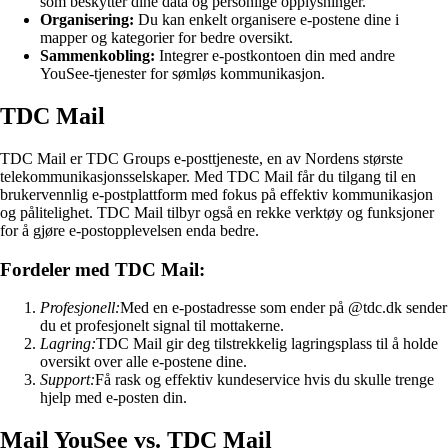
som beskytter dine data og personlige opplysninger.
Organisering:
Du kan enkelt organisere e-postene dine i
mapper og kategorier for bedre oversikt.
Sammenkobling:
Integrer e-postkontoen din med andre
YouSee-tjenester for sømløs kommunikasjon.
TDC Mail
TDC Mail er TDC Groups e-posttjeneste, en av Nordens største
telekommunikasjonsselskaper. Med TDC Mail får du tilgang til en
brukervennlig e-postplattform med fokus på effektiv kommunikasjon
og pålitelighet. TDC Mail tilbyr også en rekke verktøy og funksjoner
for å gjøre e-postopplevelsen enda bedre.
Fordeler med TDC Mail:
Profesjonell:
Med en e-postadresse som ender på @tdc.dk sender
du et profesjonelt signal til mottakerne.
Lagring:
TDC Mail gir deg tilstrekkelig lagringsplass til å holde
oversikt over alle e-postene dine.
Support:
Få rask og effektiv kundeservice hvis du skulle trenge
hjelp med e-posten din.
Mail YouSee vs. TDC Mail