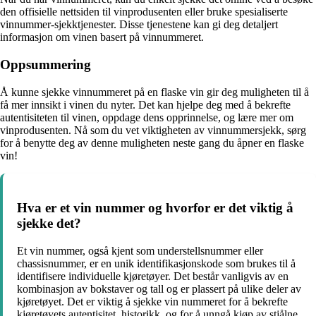
den offisielle nettsiden til vinprodusenten eller bruke spesialiserte
vinnummer-sjekktjenester. Disse tjenestene kan gi deg detaljert
informasjon om vinen basert på vinnummeret.
Oppsummering
Å kunne sjekke vinnummeret på en flaske vin gir deg muligheten til å
få mer innsikt i vinen du nyter. Det kan hjelpe deg med å bekrefte
autentisiteten til vinen, oppdage dens opprinnelse, og lære mer om
vinprodusenten. Nå som du vet viktigheten av vinnummersjekk, sørg
for å benytte deg av denne muligheten neste gang du åpner en flaske
vin!
Hva er et vin nummer og hvorfor er det viktig å
sjekke det?
Et vin nummer, også kjent som understellsnummer eller
chassisnummer, er en unik identifikasjonskode som brukes til å
identifisere individuelle kjøretøyer. Det består vanligvis av en
kombinasjon av bokstaver og tall og er plassert på ulike deler av
kjøretøyet. Det er viktig å sjekke vin nummeret for å bekrefte
kjøretøyets autentisitet, historikk, og for å unngå kjøp av stjålne