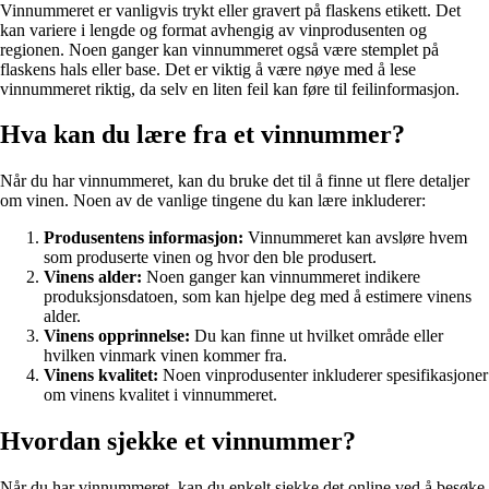
Vinnummeret er vanligvis trykt eller gravert på flaskens etikett. Det
kan variere i lengde og format avhengig av vinprodusenten og
regionen. Noen ganger kan vinnummeret også være stemplet på
flaskens hals eller base. Det er viktig å være nøye med å lese
vinnummeret riktig, da selv en liten feil kan føre til feilinformasjon.
Hva kan du lære fra et vinnummer?
Når du har vinnummeret, kan du bruke det til å finne ut flere detaljer
om vinen. Noen av de vanlige tingene du kan lære inkluderer:
Produsentens informasjon:
Vinnummeret kan avsløre hvem
som produserte vinen og hvor den ble produsert.
Vinens alder:
Noen ganger kan vinnummeret indikere
produksjonsdatoen, som kan hjelpe deg med å estimere vinens
alder.
Vinens opprinnelse:
Du kan finne ut hvilket område eller
hvilken vinmark vinen kommer fra.
Vinens kvalitet:
Noen vinprodusenter inkluderer spesifikasjoner
om vinens kvalitet i vinnummeret.
Hvordan sjekke et vinnummer?
Når du har vinnummeret, kan du enkelt sjekke det online ved å besøke