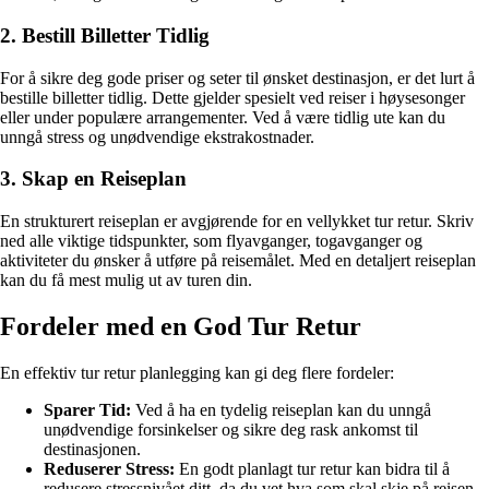
2. Bestill Billetter Tidlig
For å sikre deg gode priser og seter til ønsket destinasjon, er det lurt å
bestille billetter tidlig. Dette gjelder spesielt ved reiser i høysesonger
eller under populære arrangementer. Ved å være tidlig ute kan du
unngå stress og unødvendige ekstrakostnader.
3. Skap en Reiseplan
En strukturert reiseplan er avgjørende for en vellykket tur retur. Skriv
ned alle viktige tidspunkter, som flyavganger, togavganger og
aktiviteter du ønsker å utføre på reisemålet. Med en detaljert reiseplan
kan du få mest mulig ut av turen din.
Fordeler med en God Tur Retur
En effektiv tur retur planlegging kan gi deg flere fordeler:
Sparer Tid:
Ved å ha en tydelig reiseplan kan du unngå
unødvendige forsinkelser og sikre deg rask ankomst til
destinasjonen.
Reduserer Stress:
En godt planlagt tur retur kan bidra til å
redusere stressnivået ditt, da du vet hva som skal skje på reisen