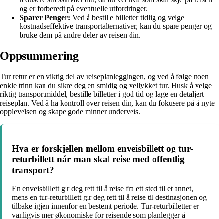
og er forberedt på eventuelle utfordringer.
Sparer Penger:
Ved å bestille billetter tidlig og velge
kostnadseffektive transportalternativer, kan du spare penger og
bruke dem på andre deler av reisen din.
Oppsummering
Tur retur er en viktig del av reiseplanleggingen, og ved å følge noen
enkle trinn kan du sikre deg en smidig og vellykket tur. Husk å velge
riktig transportmiddel, bestille billetter i god tid og lage en detaljert
reiseplan. Ved å ha kontroll over reisen din, kan du fokusere på å nyte
opplevelsen og skape gode minner underveis.
Hva er forskjellen mellom enveisbillett og tur-
returbillett når man skal reise med offentlig
transport?
En enveisbillett gir deg rett til å reise fra ett sted til et annet,
mens en tur-returbillett gir deg rett til å reise til destinasjonen og
tilbake igjen innenfor en bestemt periode. Tur-returbilletter er
vanligvis mer økonomiske for reisende som planlegger å