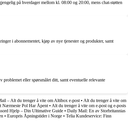
gjengelig på hverdager mellom kl. 08:00 og 20:00, mens chat-støtten
ringer i abonnementet, kjøp av nye tjenester og produkter, samt
problemet eller spørsmålet ditt, samt eventuelle relevante
ail – Alt du trenger å vite om Altibox e-post
•
Alt du trenger å vite om
tt Nærmeste Pol Har Åpent
•
Alt du trenger å vite om e-post og e-posts
sord Hjelp – Din Ultimative Guide
•
Daily Mail: En av Storbritannias
en
•
Europris Åpningstider i Norge
•
Telia Kundeservice: Finn