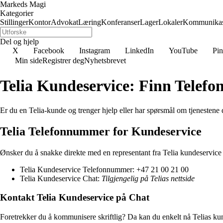
Markeds Magi
Kategorier
Stillinger
Kontor
Advokat
Læring
Konferanser
Lager
Lokaler
Kommunikas
Del og hjelp
X
Facebook
Instagram
LinkedIn
YouTube
Pin
Min side
Registrer deg
Nyhetsbrevet
Telia Kundeservice: Finn Telef
Er du en Telia-kunde og trenger hjelp eller har spørsmål om tjenestene
Telia Telefonnummer for Kundeservice
Ønsker du å snakke direkte med en representant fra Telia kundeservice o
Telia Kundeservice Telefonnummer: +47 21 00 21 00
Telia Kundeservice Chat:
Tilgjengelig på Telias nettside
Kontakt Telia Kundeservice på Chat
Foretrekker du å kommunisere skriftlig? Da kan du enkelt nå Telias kund