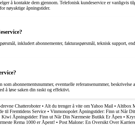
elger å kontakte dem gjennom. Telefonisk kundeservice er vanligvis til
 for nøyaktige åpningstider.
deservice?
spørsmål, inkludert abonnementer, fakturaspørsmål, teknisk support, end
ervice?
sjon som abonnementsnummer, eventuelle referansenummer, beskrivelse av 
 å løse saken din raskt og effektivt.
drevne Chatteroboter
•
Alt du trenger å vite om Yahoo Mail
•
Altibox M
e til Fremtidens Service
•
Vinmonopolet Åpningstider: Finn ut Når Di
•
Kiwi Åpningstider: Finn ut Når Din Nærmeste Butikk Er Åpen
•
Krys
ærmeste Rema 1000 er Åpent!
•
Post Malone: En Oversikt Over Karrier