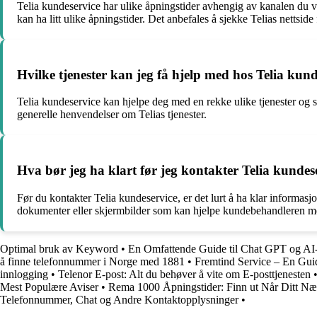
Telia kundeservice har ulike åpningstider avhengig av kanalen du v
kan ha litt ulike åpningstider. Det anbefales å sjekke Telias nettside
Hvilke tjenester kan jeg få hjelp med hos Telia kun
Telia kundeservice kan hjelpe deg med en rekke ulike tjenester og 
generelle henvendelser om Telias tjenester.
Hva bør jeg ha klart før jeg kontakter Telia kundes
Før du kontakter Telia kundeservice, er det lurt å ha klar informa
dokumenter eller skjermbilder som kan hjelpe kundebehandleren med
Optimal bruk av Keyword
•
En Omfattende Guide til Chat GPT og AI-
å finne telefonnummer i Norge med 1881
•
Fremtind Service – En Guid
innlogging
•
Telenor E-post: Alt du behøver å vite om E-posttjenesten
Mest Populære Aviser
•
Rema 1000 Åpningstider: Finn ut Når Ditt N
Telefonnummer, Chat og Andre Kontaktopplysninger
•