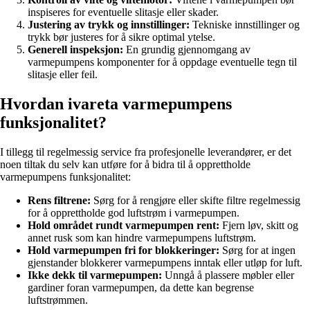
inspiseres for eventuelle slitasje eller skader.
Justering av trykk og innstillinger:
Tekniske innstillinger og
trykk bør justeres for å sikre optimal ytelse.
Generell inspeksjon:
En grundig gjennomgang av
varmepumpens komponenter for å oppdage eventuelle tegn til
slitasje eller feil.
Hvordan ivareta varmepumpens
funksjonalitet?
I tillegg til regelmessig service fra profesjonelle leverandører, er det
noen tiltak du selv kan utføre for å bidra til å opprettholde
varmepumpens funksjonalitet:
Rens filtrene:
Sørg for å rengjøre eller skifte filtre regelmessig
for å opprettholde god luftstrøm i varmepumpen.
Hold området rundt varmepumpen rent:
Fjern løv, skitt og
annet rusk som kan hindre varmepumpens luftstrøm.
Hold varmepumpen fri for blokkeringer:
Sørg for at ingen
gjenstander blokkerer varmepumpens inntak eller utløp for luft.
Ikke dekk til varmepumpen:
Unngå å plassere møbler eller
gardiner foran varmepumpen, da dette kan begrense
luftstrømmen.