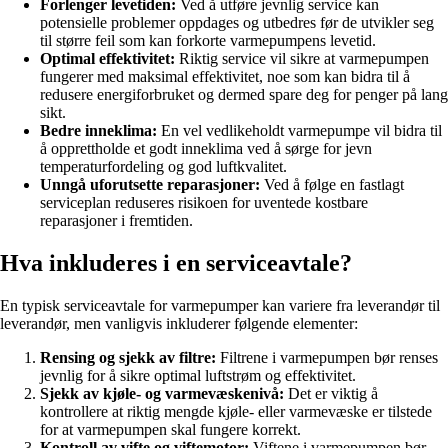
Forlenger levetiden:
Ved å utføre jevnlig service kan
potensielle problemer oppdages og utbedres før de utvikler seg
til større feil som kan forkorte varmepumpens levetid.
Optimal effektivitet:
Riktig service vil sikre at varmepumpen
fungerer med maksimal effektivitet, noe som kan bidra til å
redusere energiforbruket og dermed spare deg for penger på lang
sikt.
Bedre inneklima:
En vel vedlikeholdt varmepumpe vil bidra til
å opprettholde et godt inneklima ved å sørge for jevn
temperaturfordeling og god luftkvalitet.
Unngå uforutsette reparasjoner:
Ved å følge en fastlagt
serviceplan reduseres risikoen for uventede kostbare
reparasjoner i fremtiden.
Hva inkluderes i en serviceavtale?
En typisk serviceavtale for varmepumper kan variere fra leverandør til
leverandør, men vanligvis inkluderer følgende elementer:
Rensing og sjekk av filtre:
Filtrene i varmepumpen bør renses
jevnlig for å sikre optimal luftstrøm og effektivitet.
Sjekk av kjøle- og varmevæskenivå:
Det er viktig å
kontrollere at riktig mengde kjøle- eller varmevæske er tilstede
for at varmepumpen skal fungere korrekt.
Kontroll av vifte og viftemotor:
Viftene i varmepumpen bør