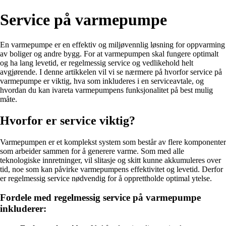
Service på varmepumpe
En varmepumpe er en effektiv og miljøvennlig løsning for oppvarming
av boliger og andre bygg. For at varmepumpen skal fungere optimalt
og ha lang levetid, er regelmessig service og vedlikehold helt
avgjørende. I denne artikkelen vil vi se nærmere på hvorfor service på
varmepumpe er viktig, hva som inkluderes i en serviceavtale, og
hvordan du kan ivareta varmepumpens funksjonalitet på best mulig
måte.
Hvorfor er service viktig?
Varmepumpen er et komplekst system som består av flere komponenter
som arbeider sammen for å generere varme. Som med alle
teknologiske innretninger, vil slitasje og skitt kunne akkumuleres over
tid, noe som kan påvirke varmepumpens effektivitet og levetid. Derfor
er regelmessig service nødvendig for å opprettholde optimal ytelse.
Fordele med regelmessig service på varmepumpe
inkluderer: