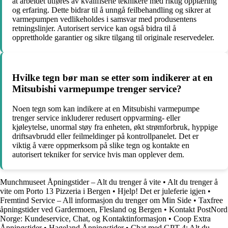
at arbeidet utføres av kvalifiserte teknikere med riktig opplæring
og erfaring. Dette bidrar til å unngå feilbehandling og sikrer at
varmepumpen vedlikeholdes i samsvar med produsentens
retningslinjer. Autorisert service kan også bidra til å
opprettholde garantier og sikre tilgang til originale reservedeler.
Hvilke tegn bør man se etter som indikerer at en
Mitsubishi varmepumpe trenger service?
Noen tegn som kan indikere at en Mitsubishi varmepumpe
trenger service inkluderer redusert oppvarming- eller
kjøleytelse, unormal støy fra enheten, økt strømforbruk, hyppige
driftsavbrudd eller feilmeldinger på kontrollpanelet. Det er
viktig å være oppmerksom på slike tegn og kontakte en
autorisert tekniker for service hvis man opplever dem.
Munchmuseet Åpningstider – Alt du trenger å vite
•
Alt du trenger å
vite om Porto 13 Pizzeria i Bergen
•
Hjelp! Det er juleferie igjen
•
Fremtind Service – All informasjon du trenger om Min Side
•
Taxfree
åpningstider ved Gardermoen, Flesland og Bergen
•
Kontakt PostNord
Norge: Kundeservice, Chat, og Kontaktinformasjon
•
Coop Extra
Åpningstider
•
Hageland Åpningstider
•
Chat med GPT-4: Alt du