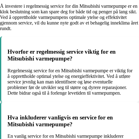
Å investere i regelmessig service for din Mitsubishi varmepumpe er en
klok beslutning som kan spare deg for både tid og penger på lang sikt.
Ved å opprettholde varmepumpens optimale ytelse og effektivitet
gjennom service, vil du kunne nyte godt av et behagelig inneklima året
rundt.
Hvorfor er regelmessig service viktig for en
Mitsubishi varmepumpe?
Regelmessig service for en Mitsubishi varmepumpe er viktig for
å opprettholde optimal ytelse og energieffektivitet. Ved å utføre
service jevnlig kan man identifisere og løse eventuelle
problemer før de utvikler seg til større og dyrere reparasjoner.
Dette bidrar også til å forlenge levetiden til varmepumpen.
Hva inkluderer vanligvis en service for en
Mitsubishi varmepumpe?
En vanlig service for en Mitsubishi varmepumpe inkluderer