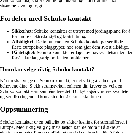
Schuko kontakt, sikrer den riktige tilkoblingen at strømmen kan
strømme jevnt og trygt.
Fordeler med Schuko kontakt
Sikkerhet:
Schuko kontakter er utstyrt med jordingspinne for å
forhindre elektriske støt og kortslutning.
Allsidighet:
De to hullene i en Schuko kontakt passer til de
fleste europeiske pluggtyper, noe som gjør dem svært allsidige.
Pålitelighet:
Schuko kontakter er laget av høykvalitetsmaterialer
for å sikre langvarig bruk uten problemer.
Hvordan velge riktig Schuko kontakt?
Når du skal velge en Schuko kontakt, er det viktig å ta hensyn til
behovene dine. Sjekk strømstyrken enheten din krever og velg en
Schuko kontakt som kan håndtere det. Du bør også vurdere kvaliteten
og sertifiseringene til kontakten for å sikre sikkerheten.
Oppsummering
Schuko kontakter er en pålitelig og sikker løsning for strømtilførsel i
Europa. Med riktig valg og installasjon kan de bidra til å sikre at
elektriske enheter fungerer effektivt og sikkert. Husk alltid å følge