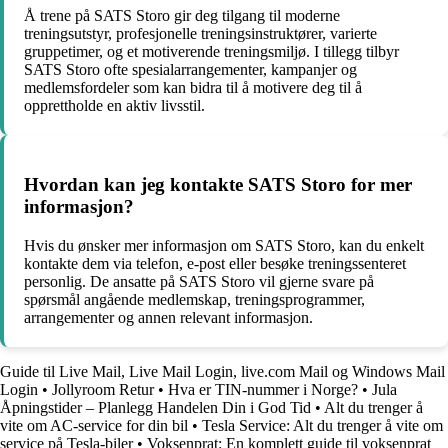
Å trene på SATS Storo gir deg tilgang til moderne
treningsutstyr, profesjonelle treningsinstruktører, varierte
gruppetimer, og et motiverende treningsmiljø. I tillegg tilbyr
SATS Storo ofte spesialarrangementer, kampanjer og
medlemsfordeler som kan bidra til å motivere deg til å
opprettholde en aktiv livsstil.
Hvordan kan jeg kontakte SATS Storo for mer
informasjon?
Hvis du ønsker mer informasjon om SATS Storo, kan du enkelt
kontakte dem via telefon, e-post eller besøke treningssenteret
personlig. De ansatte på SATS Storo vil gjerne svare på
spørsmål angående medlemskap, treningsprogrammer,
arrangementer og annen relevant informasjon.
Guide til Live Mail, Live Mail Login, live.com Mail og Windows Mail
Login
•
Jollyroom Retur
•
Hva er TIN-nummer i Norge?
•
Jula
Åpningstider – Planlegg Handelen Din i God Tid
•
Alt du trenger å
vite om AC-service for din bil
•
Tesla Service: Alt du trenger å vite om
service på Tesla-biler
•
Voksenprat: En komplett guide til voksenprat