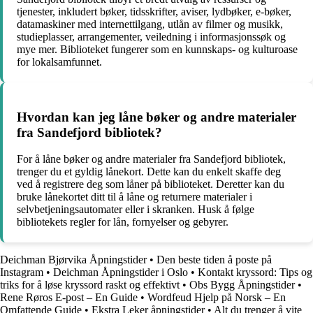
tjenester, inkludert bøker, tidsskrifter, aviser, lydbøker, e-bøker,
datamaskiner med internettilgang, utlån av filmer og musikk,
studieplasser, arrangementer, veiledning i informasjonssøk og
mye mer. Biblioteket fungerer som en kunnskaps- og kulturoase
for lokalsamfunnet.
Hvordan kan jeg låne bøker og andre materialer
fra Sandefjord bibliotek?
For å låne bøker og andre materialer fra Sandefjord bibliotek,
trenger du et gyldig lånekort. Dette kan du enkelt skaffe deg
ved å registrere deg som låner på biblioteket. Deretter kan du
bruke lånekortet ditt til å låne og returnere materialer i
selvbetjeningsautomater eller i skranken. Husk å følge
bibliotekets regler for lån, fornyelser og gebyrer.
Deichman Bjørvika Åpningstider
•
Den beste tiden å poste på
Instagram
•
Deichman Åpningstider i Oslo
•
Kontakt kryssord: Tips og
triks for å løse kryssord raskt og effektivt
•
Obs Bygg Åpningstider
•
Rene Røros E-post – En Guide
•
Wordfeud Hjelp på Norsk – En
Omfattende Guide
•
Ekstra Leker åpningstider
•
Alt du trenger å vite