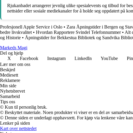
Rjukanbadet arrangerer jevnlig ulike spesialevents og tilbud for b
nettsider eller sosiale mediekanaler for å holde seg oppdatert på 
Profesjonell Apple Service i Oslo
•
Zara Åpningstider i Bergen og Sta
bedre livskvalitet
•
Hvordan Rapportere Svindel Telefonnummer
•
Alt 
og Historie
•
Åpningstider for Bekkestua Bibliotek og Sandvika Biblio
Markeds Magi
Del og hjelp
X
Facebook
Instagram
LinkedIn
YouTube
Pin
Lær mer om oss
Beskjed
Mediesett
Reklamere
Min side
Nyhetsbrevet
Samarbeid
Tips oss
© Kun til personlig bruk.
© Beskyttet materiale. Noen produkter vi viser er en del av samarbeid
© Denne siden er underlagt opphavsrett. For kjøp via lenkene våre kan v
Lenker på siden
Kart over nettstedet