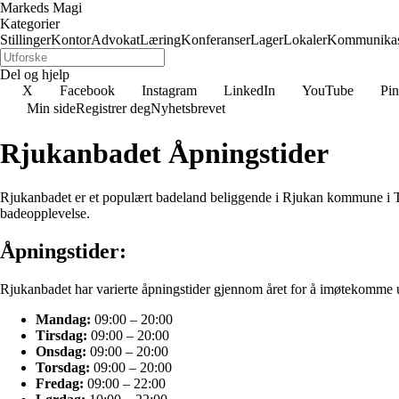
Markeds Magi
Kategorier
Stillinger
Kontor
Advokat
Læring
Konferanser
Lager
Lokaler
Kommunikas
Del og hjelp
X
Facebook
Instagram
LinkedIn
YouTube
Pin
Min side
Registrer deg
Nyhetsbrevet
Rjukanbadet Åpningstider
Rjukanbadet er et populært badeland beliggende i Rjukan kommune i T
badeopplevelse.
Åpningstider:
Rjukanbadet har varierte åpningstider gjennom året for å imøtekomme u
Mandag:
09:00 – 20:00
Tirsdag:
09:00 – 20:00
Onsdag:
09:00 – 20:00
Torsdag:
09:00 – 20:00
Fredag:
09:00 – 22:00