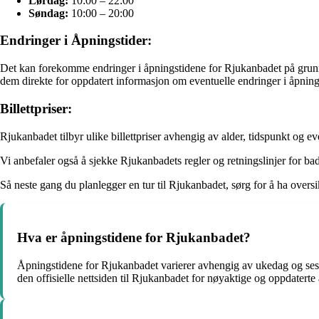
Lørdag:
10:00 – 22:00
Søndag:
10:00 – 20:00
Endringer i Åpningstider:
Det kan forekomme endringer i åpningstidene for Rjukanbadet på grunn av
dem direkte for oppdatert informasjon om eventuelle endringer i åpning
Billettpriser:
Rjukanbadet tilbyr ulike billettpriser avhengig av alder, tidspunkt og e
Vi anbefaler også å sjekke Rjukanbadets regler og retningslinjer for bad
Så neste gang du planlegger en tur til Rjukanbadet, sørg for å ha oversik
Hva er åpningstidene for Rjukanbadet?
Åpningstidene for Rjukanbadet varierer avhengig av ukedag og seson
den offisielle nettsiden til Rjukanbadet for nøyaktige og oppdaterte 