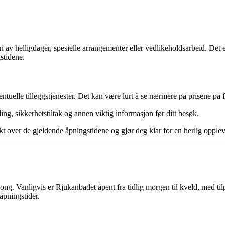
 helligdager, spesielle arrangementer eller vedlikeholdsarbeid. Det er 
stidene.
ventuelle tilleggstjenester. Det kan være lurt å se nærmere på prisene på
ing, sikkerhetstiltak og annen viktig informasjon før ditt besøk.
t over de gjeldende åpningstidene og gjør deg klar for en herlig opplevel
g. Vanligvis er Rjukanbadet åpent fra tidlig morgen til kveld, med tilp
åpningstider.