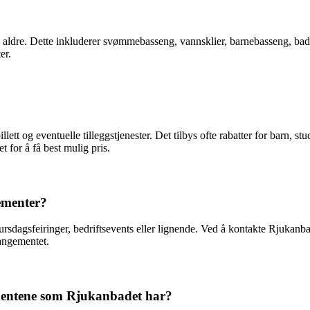
alle aldre. Dette inkluderer svømmebasseng, vannsklier, barnebasseng, ba
er.
ett og eventuelle tilleggstjenester. Det tilbys ofte rabatter for barn, st
 for å få best mulig pris.
gementer?
ursdagsfeiringer, bedriftsevents eller lignende. Ved å kontakte Rjukanba
rangementet.
gementene som Rjukanbadet har?