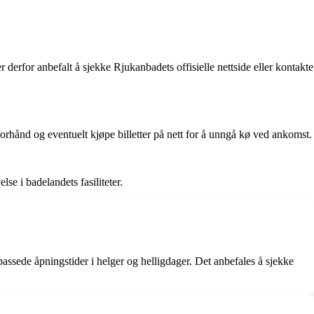
derfor anbefalt å sjekke Rjukanbadets offisielle nettside eller kontakte
 forhånd og eventuelt kjøpe billetter på nett for å unngå kø ved ankomst.
se i badelandets fasiliteter.
assede åpningstider i helger og helligdager. Det anbefales å sjekke