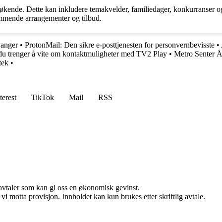
esøkende. Dette kan inkludere temakvelder, familiedager, konkurranser o
kommende arrangementer og tilbud.
vanger
•
ProtonMail: Den sikre e-posttjenesten for personvernbevisste
•
du trenger å vite om kontaktmuligheter med TV2 Play
•
Metro Senter Å
tek
•
terest
TikTok
Mail
RSS
savtaler som kan gi oss en økonomisk gevinst.
i motta provisjon. Innholdet kan kun brukes etter skriftlig avtale.