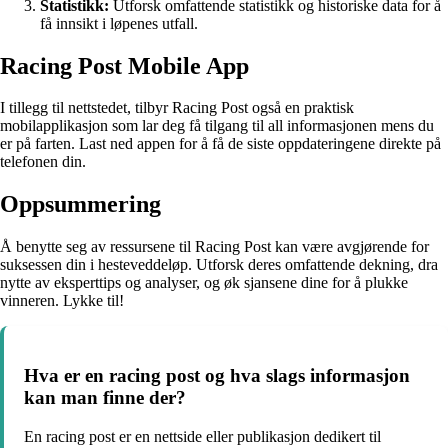
Statistikk:
Utforsk omfattende statistikk og historiske data for å
få innsikt i løpenes utfall.
Racing Post Mobile App
I tillegg til nettstedet, tilbyr Racing Post også en praktisk
mobilapplikasjon som lar deg få tilgang til all informasjonen mens du
er på farten. Last ned appen for å få de siste oppdateringene direkte på
telefonen din.
Oppsummering
Å benytte seg av ressursene til Racing Post kan være avgjørende for
suksessen din i hesteveddeløp. Utforsk deres omfattende dekning, dra
nytte av eksperttips og analyser, og øk sjansene dine for å plukke
vinneren. Lykke til!
Hva er en racing post og hva slags informasjon
kan man finne der?
En racing post er en nettside eller publikasjon dedikert til