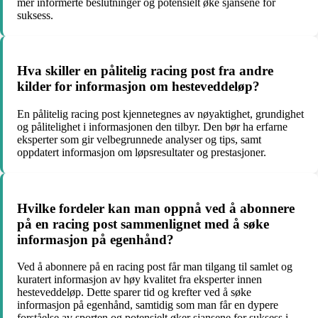
mer informerte beslutninger og potensielt øke sjansene for
suksess.
Hva skiller en pålitelig racing post fra andre
kilder for informasjon om hesteveddeløp?
En pålitelig racing post kjennetegnes av nøyaktighet, grundighet
og pålitelighet i informasjonen den tilbyr. Den bør ha erfarne
eksperter som gir velbegrunnede analyser og tips, samt
oppdatert informasjon om løpsresultater og prestasjoner.
Hvilke fordeler kan man oppnå ved å abonnere
på en racing post sammenlignet med å søke
informasjon på egenhånd?
Ved å abonnere på en racing post får man tilgang til samlet og
kuratert informasjon av høy kvalitet fra eksperter innen
hesteveddeløp. Dette sparer tid og krefter ved å søke
informasjon på egenhånd, samtidig som man får en dypere
forståelse av sporten og potensielt øker sjansene for suksess i