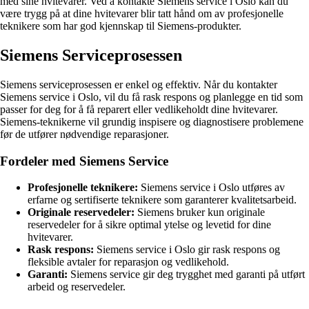
med sine hvitevarer. Ved å kontakte Siemens service i Oslo kan du
være trygg på at dine hvitevarer blir tatt hånd om av profesjonelle
teknikere som har god kjennskap til Siemens-produkter.
Siemens Serviceprosessen
Siemens serviceprosessen er enkel og effektiv. Når du kontakter
Siemens service i Oslo, vil du få rask respons og planlegge en tid som
passer for deg for å få reparert eller vedlikeholdt dine hvitevarer.
Siemens-teknikerne vil grundig inspisere og diagnostisere problemene
før de utfører nødvendige reparasjoner.
Fordeler med Siemens Service
Profesjonelle teknikere:
Siemens service i Oslo utføres av
erfarne og sertifiserte teknikere som garanterer kvalitetsarbeid.
Originale reservedeler:
Siemens bruker kun originale
reservedeler for å sikre optimal ytelse og levetid for dine
hvitevarer.
Rask respons:
Siemens service i Oslo gir rask respons og
fleksible avtaler for reparasjon og vedlikehold.
Garanti:
Siemens service gir deg trygghet med garanti på utført
arbeid og reservedeler.