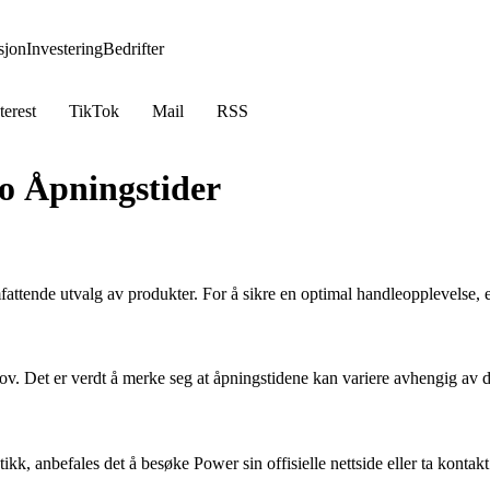
jon
Investering
Bedrifter
terest
TikTok
Mail
RSS
o Åpningstider
ttende utvalg av produkter. For å sikre en optimal handleopplevelse, er
ov. Det er verdt å merke seg at åpningstidene kan variere avhengig av 
kk, anbefales det å besøke Power sin offisielle nettside eller ta kontak