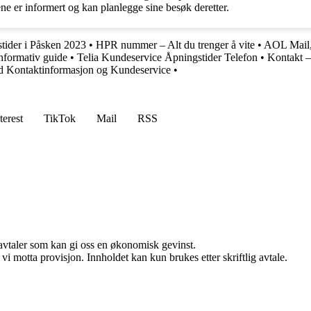
ene er informert og kan planlegge sine besøk deretter.
tider i Påsken 2023
•
HPR nummer – Alt du trenger å vite
•
AOL Mail,
nformativ guide
•
Telia Kundeservice Åpningstider Telefon
•
Kontakt –
d Kontaktinformasjon og Kundeservice
•
terest
TikTok
Mail
RSS
savtaler som kan gi oss en økonomisk gevinst.
i motta provisjon. Innholdet kan kun brukes etter skriftlig avtale.