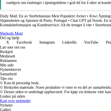
vanligvis om endringer i åpningstidene i god tid for å sikre at kund
Daily Mail: En av Storbritannias Mest Populære Aviser
•
Kiwi Åpnings
Skjønnheten og Sjarmen til Porto, Portugal
•
Chat GPT på Norsk: En i
Kontaktinformasjon og Kundeservice: Alt du trenger å vite
•
Storebran
Markeds Magi
Del og hjelp
X
Facebook
Instagram
LinkedIn
YouTube
Pin
Lær mer om oss
Beskjed
Mediesett
Reklamere
Min side
Nyhetsbrevet
Samarbeid
Tips oss
© Kun til personlig bruk.
© Beskyttet materiale. Noen produkter vi viser er en del av samarbeid
© Denne siden er underlagt opphavsrett. For kjøp via lenkene våre kan v
Lenker på siden
Kart over nettstedet
Nyheter
Galleri