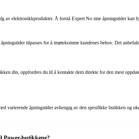
valg av elektronikkprodukter. Å forstå Expert No sine åpningstider kan 
s åpningstider tilpasses for å imøtekomme kundenes behov. Det anbefale
kken din, oppfordres du til å kontakte dem direkte for den mest oppdat
 med varierende åpningstider avhengig av den spesifikke butikken og u
il Power-butikkene?