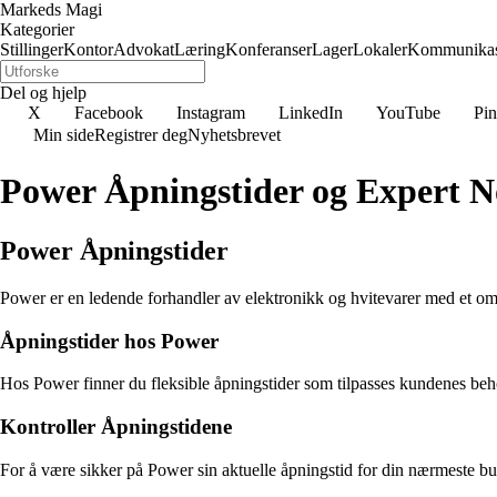
Markeds Magi
Kategorier
Stillinger
Kontor
Advokat
Læring
Konferanser
Lager
Lokaler
Kommunikas
Del og hjelp
X
Facebook
Instagram
LinkedIn
YouTube
Pin
Min side
Registrer deg
Nyhetsbrevet
Power Åpningstider og Expert N
Power Åpningstider
Power er en ledende forhandler av elektronikk og hvitevarer med et omfa
Åpningstider hos Power
Hos Power finner du fleksible åpningstider som tilpasses kundenes beh
Kontroller Åpningstidene
For å være sikker på Power sin aktuelle åpningstid for din nærmeste buti