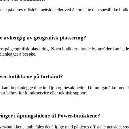
e på deres offisielle nettside eller ved å kontakte den spesifikke butik
ne avhengig av geografisk plassering?
ert på geografisk plassering. Noen butikker i travle byområder kan ha len
planlegger å besøke.
ower-butikkene på forhånd?
 kan du planlegge dine innkjøp og besøk bedre. Du unngår å komme til e
har behov for kundeservice eller teknisk support.
inger i åpningstidene til Power-butikkene?
er-butikkene, anbefales det å følge med på deres offisielle nettside, so