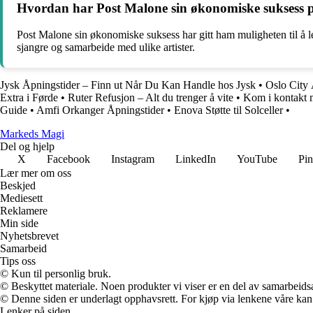
Hvordan har Post Malone sin økonomiske suksess påv
Post Malone sin økonomiske suksess har gitt ham muligheten til å lev
sjangre og samarbeide med ulike artister.
Jysk Åpningstider – Finn ut Når Du Kan Handle hos Jysk
•
Oslo City 
Extra i Førde
•
Ruter Refusjon – Alt du trenger å vite
•
Kom i kontakt m
Guide
•
Amfi Orkanger Åpningstider
•
Enova Støtte til Solceller
•
Markeds Magi
Del og hjelp
X
Facebook
Instagram
LinkedIn
YouTube
Pin
Lær mer om oss
Beskjed
Mediesett
Reklamere
Min side
Nyhetsbrevet
Samarbeid
Tips oss
© Kun til personlig bruk.
© Beskyttet materiale. Noen produkter vi viser er en del av samarbeid
© Denne siden er underlagt opphavsrett. For kjøp via lenkene våre kan v
Lenker på siden