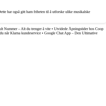
tte har også gitt ham friheten til å utforske ulike musikalske
ult Nummer – Alt du trenger å vite
•
Utvidede Åpningstider hos Coop
 du når Klarna kundeservice
•
Google Chat App – Den Ultimative