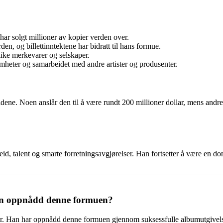
har solgt millioner av kopier verden over.
en, og billettinntektene har bidratt til hans formue.
ike merkevarer og selskaper.
omheter og samarbeidet med andre artister og produsenter.
dene. Noen anslår den til å være rundt 200 millioner dollar, mens andre
eid, talent og smarte forretningsavgjørelser. Han fortsetter å være en d
han oppnådd denne formuen?
ollar. Han har oppnådd denne formuen gjennom suksessfulle albumutgive