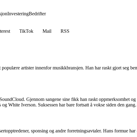
jon
Investering
Bedrifter
terest
TikTok
Mail
RSS
populære artister innenfor musikkbransjen. Han har raskt gjort seg bem
il SoundCloud. Gjennom sangene sine fikk han raskt oppmerksomhet og s
 og White Iverson. Suksessen har bare fortsatt å vokse siden den gang.
rtopptredener, sponsing og andre forretningsavtaler. Hans formue har ø