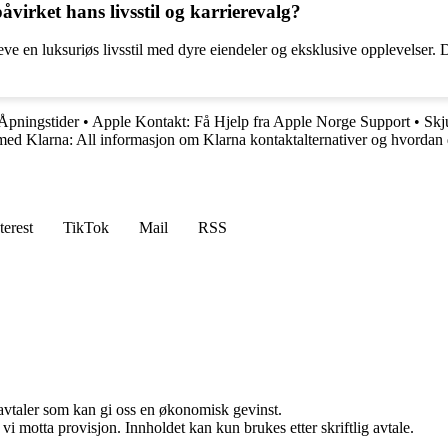
irket hans livsstil og karrierevalg?
e en luksuriøs livsstil med dyre eiendeler og eksklusive opplevelser. De
Åpningstider
•
Apple Kontakt: Få Hjelp fra Apple Norge Support
•
Skj
ed Klarna: All informasjon om Klarna kontaktalternativer og hvordan
terest
TikTok
Mail
RSS
savtaler som kan gi oss en økonomisk gevinst.
i motta provisjon. Innholdet kan kun brukes etter skriftlig avtale.