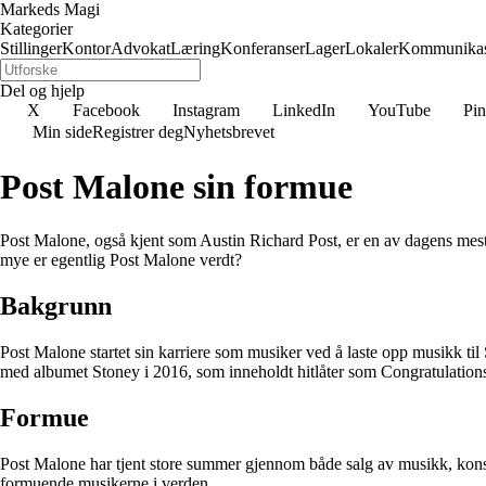
Markeds Magi
Kategorier
Stillinger
Kontor
Advokat
Læring
Konferanser
Lager
Lokaler
Kommunikas
Del og hjelp
X
Facebook
Instagram
LinkedIn
YouTube
Pin
Min side
Registrer deg
Nyhetsbrevet
Post Malone sin formue
Post Malone, også kjent som Austin Richard Post, er en av dagens mest 
mye er egentlig Post Malone verdt?
Bakgrunn
Post Malone startet sin karriere som musiker ved å laste opp musikk t
med albumet Stoney i 2016, som inneholdt hitlåter som Congratulations
Formue
Post Malone har tjent store summer gjennom både salg av musikk, konse
formuende musikerne i verden.