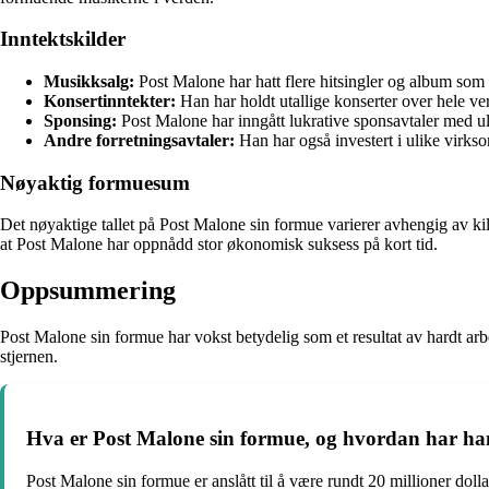
Inntektskilder
Musikksalg:
Post Malone har hatt flere hitsingler og album som 
Konsertinntekter:
Han har holdt utallige konserter over hele verd
Sponsing:
Post Malone har inngått lukrative sponsavtaler med ul
Andre forretningsavtaler:
Han har også investert i ulike virks
Nøyaktig formuesum
Det nøyaktige tallet på Post Malone sin formue varierer avhengig av kil
at Post Malone har oppnådd stor økonomisk suksess på kort tid.
Oppsummering
Post Malone sin formue har vokst betydelig som et resultat av hardt arb
stjernen.
Hva er Post Malone sin formue, og hvordan har 
Post Malone sin formue er anslått til å være rundt 20 millioner d