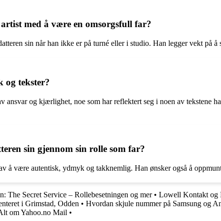
artist med å være en omsorgsfull far?
ed datteren sin når han ikke er på turné eller i studio. Han legger vekt 
 og tekster?
v ansvar og kjærlighet, noe som har reflektert seg i noen av tekstene ha
tteren sin gjennom sin rolle som far?
en av å være autentisk, ydmyk og takknemlig. Han ønsker også å oppmuntr
: The Secret Service – Rollebesetningen og mer
•
Lowell Kontakt og 
nteret i Grimstad, Odden
•
Hvordan skjule nummer på Samsung og An
Alt om Yahoo.no Mail
•