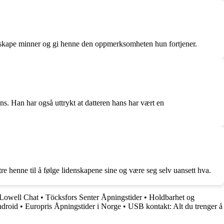
på å skape minner og gi henne den oppmerksomheten hun fortjener.
ns. Han har også uttrykt at datteren hans har vært en
e henne til å følge lidenskapene sine og være seg selv uansett hva.
Lowell Chat
•
Töcksfors Senter Åpningstider
•
Holdbarhet og
droid
•
Europris Åpningstider i Norge
•
USB kontakt: Alt du trenger å