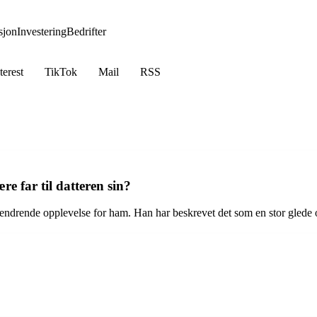
jon
Investering
Bedrifter
terest
TikTok
Mail
RSS
e far til datteren sin?
sendrende opplevelse for ham. Han har beskrevet det som en stor glede og e