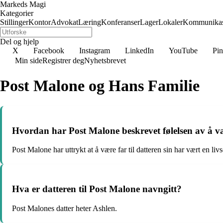
Markeds Magi
Kategorier
Stillinger
Kontor
Advokat
Læring
Konferanser
Lager
Lokaler
Kommunikas
Del og hjelp
X
Facebook
Instagram
LinkedIn
YouTube
Pin
Min side
Registrer deg
Nyhetsbrevet
Post Malone og Hans Familie
Hvordan har Post Malone beskrevet følelsen av å vær
Post Malone har uttrykt at å være far til datteren sin har vært en liv
Hva er datteren til Post Malone navngitt?
Post Malones datter heter Ashlen.