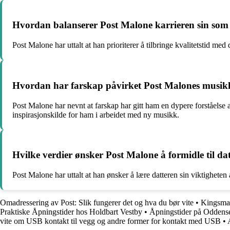
Hvordan balanserer Post Malone karrieren sin som 
Post Malone har uttalt at han prioriterer å tilbringe kvalitetstid m
Hvordan har farskap påvirket Post Malones musikk
Post Malone har nevnt at farskap har gitt ham en dypere forståelse a
inspirasjonskilde for ham i arbeidet med ny musikk.
Hvilke verdier ønsker Post Malone å formidle til da
Post Malone har uttalt at han ønsker å lære datteren sin viktighet
Omadressering av Post: Slik fungerer det og hva du bør vite
•
Kingsman
Praktiske Åpningstider hos Holdbart Vestby
•
Åpningstider på Oddense
vite om USB kontakt til vegg og andre former for kontakt med USB
•