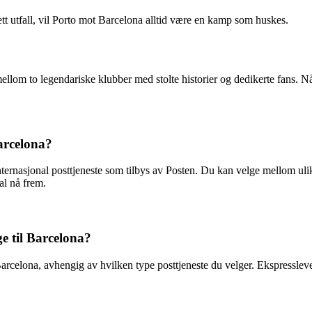
sett utfall, vil Porto mot Barcelona alltid være en kamp som huskes.
om to legendariske klubber med stolte historier og dedikerte fans. Når 
Barcelona?
ternasjonal posttjeneste som tilbys av Posten. Du kan velge mellom uli
al nå frem.
ge til Barcelona?
Barcelona, avhengig av hvilken type posttjeneste du velger. Ekspressleve