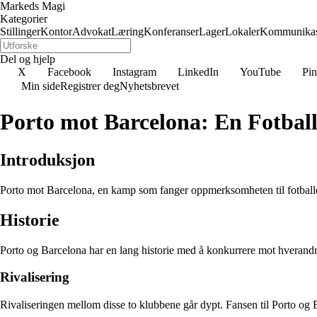
Markeds Magi
Kategorier
Stillinger
Kontor
Advokat
Læring
Konferanser
Lager
Lokaler
Kommunikas
Del og hjelp
X
Facebook
Instagram
LinkedIn
YouTube
Pin
Min side
Registrer deg
Nyhetsbrevet
Porto mot Barcelona: En Fotbal
Introduksjon
Porto mot Barcelona, en kamp som fanger oppmerksomheten til fotballels
Historie
Porto og Barcelona har en lang historie med å konkurrere mot hverandre 
Rivalisering
Rivaliseringen mellom disse to klubbene går dypt. Fansen til Porto og B