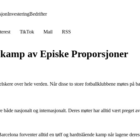
jon
Investering
Bedrifter
terest
TikTok
Mail
RSS
lkamp av Episke Proporsjoner
kere over hele verden. Når disse to store fotballklubbene møtes på ban
både nasjonalt og internasjonalt. Deres møter har alltid vært preget av 
arcelona forventer alltid en tøff og hardtslående kamp når lagene deres