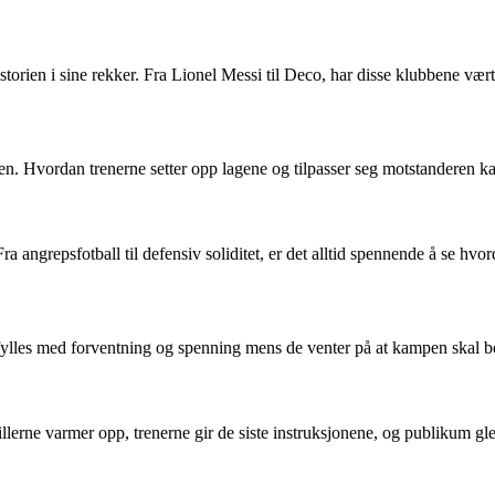
storien i sine rekker. Fra Lionel Messi til Deco, har disse klubbene vært
en. Hvordan trenerne setter opp lagene og tilpasser seg motstanderen ka
 Fra angrepsfotball til defensiv soliditet, er det alltid spennende å se h
fylles med forventning og spenning mens de venter på at kampen skal 
lerne varmer opp, trenerne gir de siste instruksjonene, og publikum gled