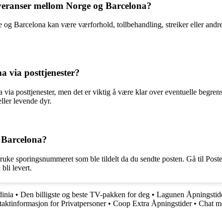
tleveranser mellom Norge og Barcelona?
e og Barcelona kan være værforhold, tollbehandling, streiker eller andr
a via posttjenester?
a via posttjenester, men det er viktig å være klar over eventuelle begren
ller levende dyr.
l Barcelona?
ruke sporingsnummeret som ble tildelt da du sendte posten. Gå til Poste
bli levert.
inia
•
Den billigste og beste TV-pakken for deg
•
Lagunen Åpningstider
aktinformasjon for Privatpersoner
•
Coop Extra Åpningstider
•
Chat m