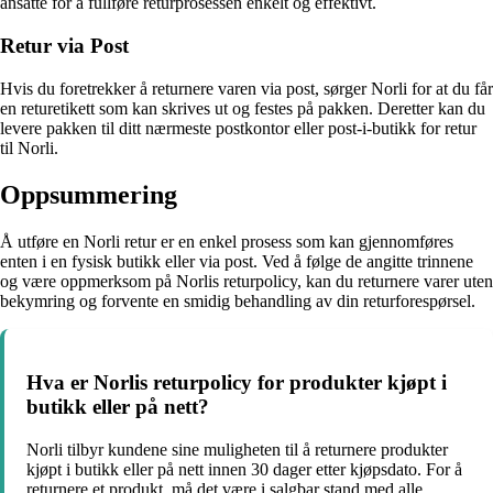
ansatte for å fullføre returprosessen enkelt og effektivt.
Retur via Post
Hvis du foretrekker å returnere varen via post, sørger Norli for at du får
en returetikett som kan skrives ut og festes på pakken. Deretter kan du
levere pakken til ditt nærmeste postkontor eller post-i-butikk for retur
til Norli.
Oppsummering
Å utføre en Norli retur er en enkel prosess som kan gjennomføres
enten i en fysisk butikk eller via post. Ved å følge de angitte trinnene
og være oppmerksom på Norlis returpolicy, kan du returnere varer uten
bekymring og forvente en smidig behandling av din returforespørsel.
Hva er Norlis returpolicy for produkter kjøpt i
butikk eller på nett?
Norli tilbyr kundene sine muligheten til å returnere produkter
kjøpt i butikk eller på nett innen 30 dager etter kjøpsdato. For å
returnere et produkt, må det være i salgbar stand med alle