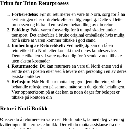
Trinn for Trinn Returprosess
Forberedelse:
Før du returnerer en vare til Norli, sørg for å ha
kvitteringen eller ordrebekreftelsen tilgjengelig. Dette vil lette
prosessen og bidra til en raskere behandling av din retur
Pakking:
Pakk varen forsvarlig for å unngå skader under
transport. Det anbefales å bruke original emballasje hvis mulig
for å sikre at varen kommer tilbake i god stand
Innhenting av Returetikett:
Ved nettkjøp kan du få en
returetikett fra Norli etter kontakt med deres kundeservice.
Denne etiketten vil være nødvendig for å sende varen tilbake
uten ekstra kostnader
Returmetode:
Du kan returnere en vare til Norli enten ved å
sende den i posten eller ved å levere den personlig i en av deres
fysiske butikker
Refusjon:
Når Norli har mottatt og godkjent din retur, vil de
behandle refusjonen på samme måte som du gjorde betalingen.
Vær oppmerksom på at det kan ta noen dager før beløpet er
tilbake på kontoen din
Retur i Norli Butikk
Ønsker du å returnere en vare i en Norli butikk, ta med deg varen og
kvitteringen til nærmeste butikk. Der vil du motta assistanse fra de