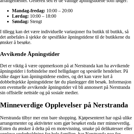
arrangementer. Generelt sett er de vanlige åpningstidene som følger:
Mandag-fredag:
10:00 – 20:00
Lørdag:
10:00 – 18:00
Søndag:
Stengt
I tillegg kan det være individuelle variasjoner fra butikk til butikk, så
det anbefales å sjekke de spesifikke åpningstidene til de butikkene du
ønsker å besøke.
Avvikende Åpningstider
Det er viktig å være oppmerksom på at Nerstranda kan ha avvikende
åpningstider i forbindelse med helligdager og spesielle hendelser. På
slike dager kan åpningstidene endres, og det kan være lurt å
dobbeltsjekke åpningstidene før du planlegger ditt besøk. Informasjon
om eventuelle avvikende åpningstider vil bli annonsert på Nerstranda
sin offisielle nettside og på sosiale medier.
Minneverdige Opplevelser på Nerstranda
Nerstranda tilbyr mer enn bare shopping. Kjøpesenteret har også ulike
arrangementer og aktiviteter som gjør besøket enda mer minneverdig.
Enten du ønsker å delta på en motevisning, smake på delikatesser eller
oppleve underholdning for hele familien, har Nerstranda noe for