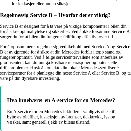
for lekkasjer eller annen slitasje.
Regelmessig Service B – Hvorfor det er viktig?
Service B er designet for å ta vare på viktige komponenter i bilen din
for å sikre optimal ytelse og sikkerhet. Ved å ikke forsømme Service B,
sørger du for at bilen din fungerer feilfritt og effektivt over tid.
For å oppsummere, regelmessig vedlikehold med Service A og Service
B er avgjørende for å sikre at din Mercedes forblir i topp stand og
fungerer optimalt. Ved å følge serviceintervallene som anbefales av
produsenten, kan du unngå kostbare reparasjoner og potensielle
driftsproblemer. Husk å kontakte din lokale Mercedes-sertifiserte
servicepartner for å planlegge din neste Service A eller Service B, og ta
vare på din dyrebare investering.
Hva innebærer en A-service for en Mercedes?
En A-service for en Mercedes inkluderer vanligvis oljeskift,
bytte av oljefilter, inspeksjon av bremser, dekktrykk, lys og
væsker, samt generell sjekk av bilens tilstand.