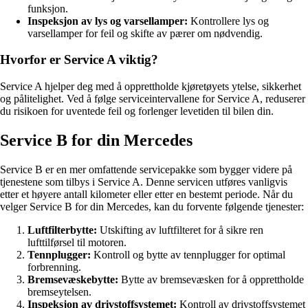
funksjon.
Inspeksjon av lys og varsellamper:
Kontrollere lys og
varsellamper for feil og skifte av pærer om nødvendig.
Hvorfor er Service A viktig?
Service A hjelper deg med å opprettholde kjøretøyets ytelse, sikkerhet
og pålitelighet. Ved å følge serviceintervallene for Service A, reduserer
du risikoen for uventede feil og forlenger levetiden til bilen din.
Service B for din Mercedes
Service B er en mer omfattende servicepakke som bygger videre på
tjenestene som tilbys i Service A. Denne servicen utføres vanligvis
etter et høyere antall kilometer eller etter en bestemt periode. Når du
velger Service B for din Mercedes, kan du forvente følgende tjenester:
Luftfilterbytte:
Utskifting av luftfilteret for å sikre ren
lufttilførsel til motoren.
Tennplugger:
Kontroll og bytte av tennplugger for optimal
forbrenning.
Bremsevæskebytte:
Bytte av bremsevæsken for å opprettholde
bremseytelsen.
Inspeksjon av drivstoffsystemet:
Kontroll av drivstoffsystemet