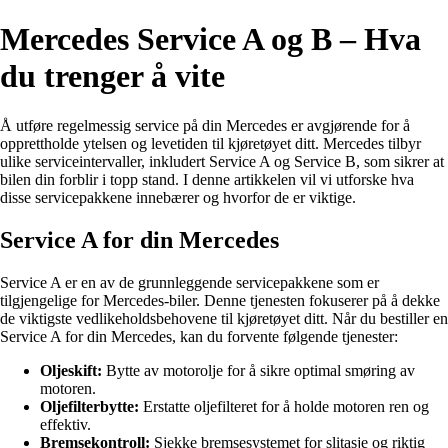
Mercedes Service A og B – Hva
du trenger å vite
Å utføre regelmessig service på din Mercedes er avgjørende for å
opprettholde ytelsen og levetiden til kjøretøyet ditt. Mercedes tilbyr
ulike serviceintervaller, inkludert Service A og Service B, som sikrer at
bilen din forblir i topp stand. I denne artikkelen vil vi utforske hva
disse servicepakkene innebærer og hvorfor de er viktige.
Service A for din Mercedes
Service A er en av de grunnleggende servicepakkene som er
tilgjengelige for Mercedes-biler. Denne tjenesten fokuserer på å dekke
de viktigste vedlikeholdsbehovene til kjøretøyet ditt. Når du bestiller en
Service A for din Mercedes, kan du forvente følgende tjenester:
Oljeskift:
Bytte av motorolje for å sikre optimal smøring av
motoren.
Oljefilterbytte:
Erstatte oljefilteret for å holde motoren ren og
effektiv.
Bremsekontroll:
Sjekke bremsesystemet for slitasje og riktig