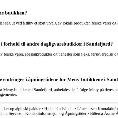
nne butikken?
r seg ut ved å tilby et stort utvalg av lokale produkter, ferske varer og
 forhold til andre dagligvarebutikker i Sandefjord?
 ferske varer, spesialprodukter og tjenester som f.eks. ferskvaredisk o
 endringer i åpningstidene for Meny-butikkene i Sand
or Meny-butikkene i Sandefjord, anbefales det å følge Meny på deres net
angementer.
pakker og alpinski pakker
•
Hjelp til selvhjelp
•
Lånekassen Kontaktinfo
tind Service – Kontaktinformasjon og Åpningstider
•
Biltema Åsane Å