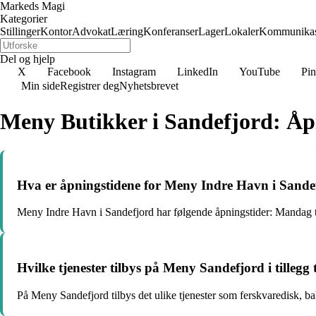
Markeds Magi
Kategorier
Stillinger
Kontor
Advokat
Læring
Konferanser
Lager
Lokaler
Kommunikas
Del og hjelp
X
Facebook
Instagram
LinkedIn
YouTube
Pin
Min side
Registrer deg
Nyhetsbrevet
Meny Butikker i Sandefjord: Åpn
Hva er åpningstidene for Meny Indre Havn i Sande
Meny Indre Havn i Sandefjord har følgende åpningstider: Mandag til f
Hvilke tjenester tilbys på Meny Sandefjord i tillegg 
På Meny Sandefjord tilbys det ulike tjenester som ferskvaredisk, bak