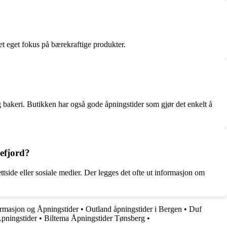
 et eget fokus på bærekraftige produkter.
g bakeri. Butikken har også gode åpningstider som gjør det enkelt å
efjord?
tside eller sosiale medier. Der legges det ofte ut informasjon om
rmasjon og Åpningstider
•
Outland åpningstider i Bergen
•
Duf
pningstider
•
Biltema Åpningstider Tønsberg
•