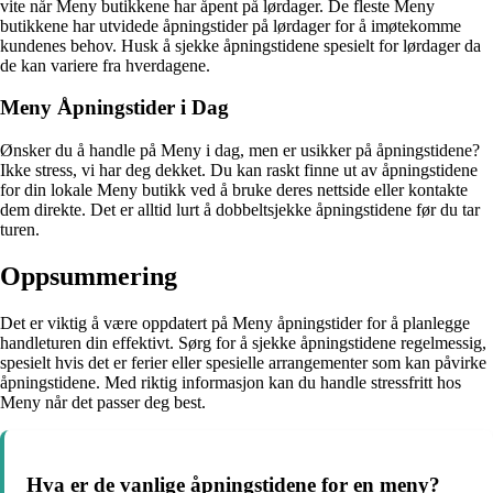
vite når Meny butikkene har åpent på lørdager. De fleste Meny
butikkene har utvidede åpningstider på lørdager for å imøtekomme
kundenes behov. Husk å sjekke åpningstidene spesielt for lørdager da
de kan variere fra hverdagene.
Meny Åpningstider i Dag
Ønsker du å handle på Meny i dag, men er usikker på åpningstidene?
Ikke stress, vi har deg dekket. Du kan raskt finne ut av åpningstidene
for din lokale Meny butikk ved å bruke deres nettside eller kontakte
dem direkte. Det er alltid lurt å dobbeltsjekke åpningstidene før du tar
turen.
Oppsummering
Det er viktig å være oppdatert på Meny åpningstider for å planlegge
handleturen din effektivt. Sørg for å sjekke åpningstidene regelmessig,
spesielt hvis det er ferier eller spesielle arrangementer som kan påvirke
åpningstidene. Med riktig informasjon kan du handle stressfritt hos
Meny når det passer deg best.
Hva er de vanlige åpningstidene for en meny?