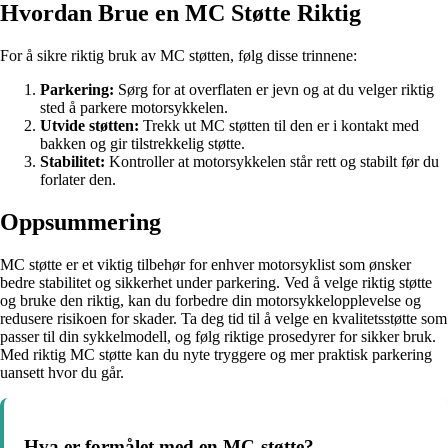
Hvordan Brue en MC Støtte Riktig
For å sikre riktig bruk av MC støtten, følg disse trinnene:
Parkering:
Sørg for at overflaten er jevn og at du velger riktig
sted å parkere motorsykkelen.
Utvide støtten:
Trekk ut MC støtten til den er i kontakt med
bakken og gir tilstrekkelig støtte.
Stabilitet:
Kontroller at motorsykkelen står rett og stabilt før du
forlater den.
Oppsummering
MC støtte er et viktig tilbehør for enhver motorsyklist som ønsker
bedre stabilitet og sikkerhet under parkering. Ved å velge riktig støtte
og bruke den riktig, kan du forbedre din motorsykkelopplevelse og
redusere risikoen for skader. Ta deg tid til å velge en kvalitetsstøtte som
passer til din sykkelmodell, og følg riktige prosedyrer for sikker bruk.
Med riktig MC støtte kan du nyte tryggere og mer praktisk parkering
uansett hvor du går.
Hva er formålet med en MC-støtte?