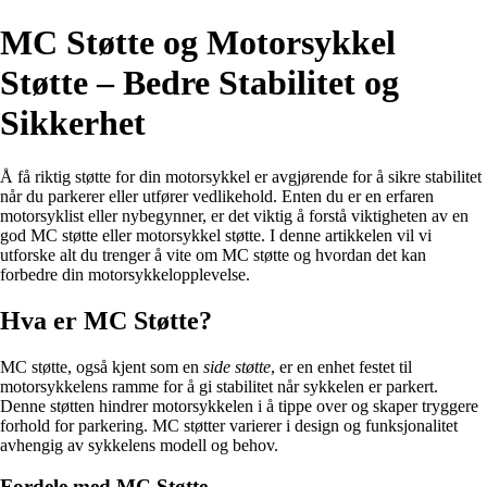
MC Støtte og Motorsykkel
Støtte – Bedre Stabilitet og
Sikkerhet
Å få riktig støtte for din motorsykkel er avgjørende for å sikre stabilitet
når du parkerer eller utfører vedlikehold. Enten du er en erfaren
motorsyklist eller nybegynner, er det viktig å forstå viktigheten av en
god MC støtte eller motorsykkel støtte. I denne artikkelen vil vi
utforske alt du trenger å vite om MC støtte og hvordan det kan
forbedre din motorsykkelopplevelse.
Hva er MC Støtte?
MC støtte, også kjent som en
side støtte
, er en enhet festet til
motorsykkelens ramme for å gi stabilitet når sykkelen er parkert.
Denne støtten hindrer motorsykkelen i å tippe over og skaper tryggere
forhold for parkering. MC støtter varierer i design og funksjonalitet
avhengig av sykkelens modell og behov.
Fordele med MC Støtte