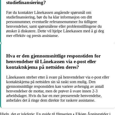
studiefinansiering?
Før du kontakter Lånekassen angående spørsmål om
studiefinansiering, bør du ha klar informasjon om ditt
personnummer, eventuelle referansenummer fra tidligere
henvendelser, samt spørsmålene eller problemstillingene du
ønsker å diskutere. Dette vil hjelpe Lånekassen med å gi deg
mer effektiv og presis assistanse.
Hva er den gjennomsnittlige responstiden for
henvendelser til Lånekassen via e-post eller
kontaktskjema på nettsiden deres?
Lånekassen streber etter å svare på henvendelser via e-post eller
kontaktskjema på nettsiden sin så raskt som mulig. Den
gjennomsnittlige responstiden kan variere avhengig av antall
henvendelser de mottar, men de prøver å svare innen 2-3
arbeidsdager. Hvis du har en mer presserende henvendelse,
anbefales det å ringe dem direkte for raskere assistanse.
Hjelp, det er juleferie: En guide til filmserien
•
Elkjøp Åpningstider i