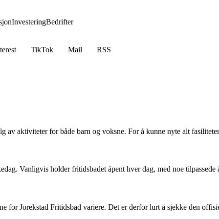
jon
Investering
Bedrifter
terest
TikTok
Mail
RSS
alg av aktiviteter for både barn og voksne. For å kunne nyte alt fasilitet
edag. Vanligvis holder fritidsbadet åpent hver dag, med noe tilpassede å
e for Jorekstad Fritidsbad variere. Det er derfor lurt å sjekke den offis