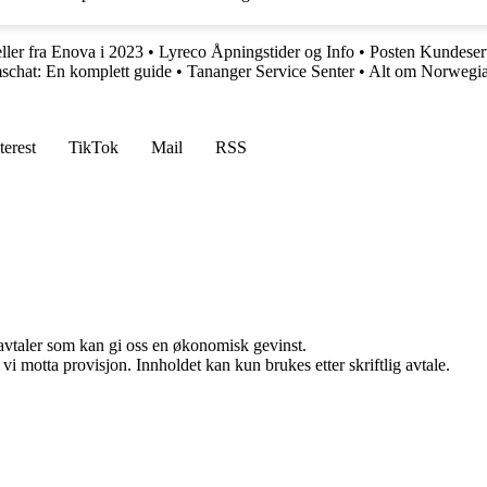
ller fra Enova i 2023
•
Lyreco Åpningstider og Info
•
Posten Kundeser
schat: En komplett guide
•
Tananger Service Senter
•
Alt om Norwegi
terest
TikTok
Mail
RSS
savtaler som kan gi oss en økonomisk gevinst.
i motta provisjon. Innholdet kan kun brukes etter skriftlig avtale.