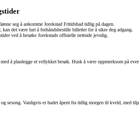
gstider
 lønne seg å ankomme Jorekstad Fritidsbad tidlig på dagen.
kan det være lurt å forhåndsbestille billetter for å sikre deg adgang.
ider ved å besøke Jorekstads offisielle nettside jevnlig.
 med å planlegge et vellykket besøk. Husk å være oppmerksom på eventue
g sesong. Vanligvis er badet åpent fra tidlig morgen til kveld, med tilp