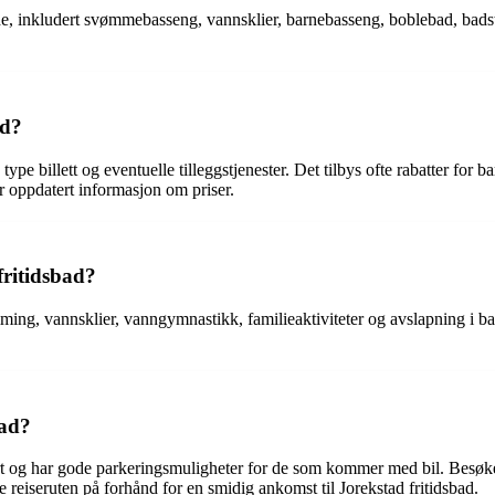
kende, inkludert svømmebasseng, vannsklier, barnebasseng, boblebad, bads
ad?
 type billett og eventuelle tilleggstjenester. Det tilbys ofte rabatter fo
or oppdatert informasjon om priser.
fritidsbad?
ming, vannsklier, vanngymnastikk, familieaktiviteter og avslapning i ba
bad?
port og har gode parkeringsmuligheter for de som kommer med bil. Besøke
ke reiseruten på forhånd for en smidig ankomst til Jorekstad fritidsbad.