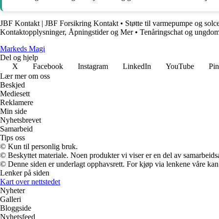
JBF Kontakt | JBF Forsikring Kontakt
•
Støtte til varmepumpe og solce
Kontaktopplysninger, Åpningstider og Mer
•
Tenåringschat og ungdom
Markeds Magi
Del og hjelp
X
Facebook
Instagram
LinkedIn
YouTube
Pin
Lær mer om oss
Beskjed
Mediesett
Reklamere
Min side
Nyhetsbrevet
Samarbeid
Tips oss
© Kun til personlig bruk.
© Beskyttet materiale. Noen produkter vi viser er en del av samarbeid
© Denne siden er underlagt opphavsrett. For kjøp via lenkene våre kan v
Lenker på siden
Kart over nettstedet
Nyheter
Galleri
Bloggside
Nyhetsfeed