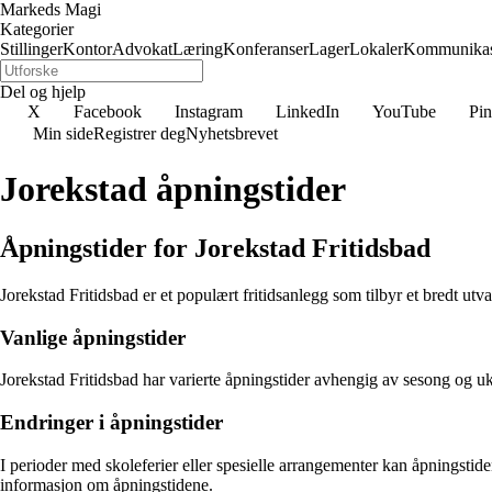
Markeds Magi
Kategorier
Stillinger
Kontor
Advokat
Læring
Konferanser
Lager
Lokaler
Kommunikas
Del og hjelp
X
Facebook
Instagram
LinkedIn
YouTube
Pin
Min side
Registrer deg
Nyhetsbrevet
Jorekstad åpningstider
Åpningstider for Jorekstad Fritidsbad
Jorekstad Fritidsbad er et populært fritidsanlegg som tilbyr et bredt utv
Vanlige åpningstider
Jorekstad Fritidsbad har varierte åpningstider avhengig av sesong og uk
Endringer i åpningstider
I perioder med skoleferier eller spesielle arrangementer kan åpningstiden
informasjon om åpningstidene.