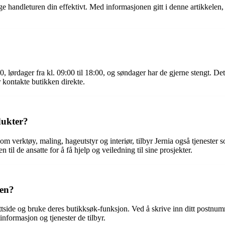
ge handleturen din effektivt. Med informasjonen gitt i denne artikkelen,
:00, lørdager fra kl. 09:00 til 18:00, og søndager har de gjerne stengt. D
r kontakte butikken direkte.
odukter?
 som verktøy, maling, hageutstyr og interiør, tilbyr Jernia også tjenester
til de ansatte for å få hjelp og veiledning til sine prosjekter.
ken?
side og bruke deres butikksøk-funksjon. Ved å skrive inn ditt postnumme
formasjon og tjenester de tilbyr.