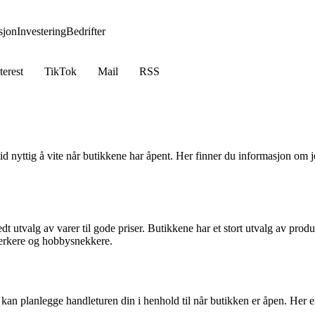
jon
Investering
Bedrifter
terest
TikTok
Mail
RSS
d nyttig å vite når butikkene har åpent. Her finner du informasjon om j
t utvalg av varer til gode priser. Butikkene har et stort utvalg av prod
verkere og hobbysnekkere.
kan planlegge handleturen din i henhold til når butikken er åpen. Her e