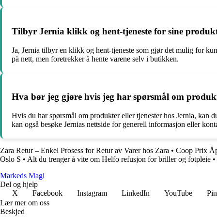
Tilbyr Jernia klikk og hent-tjeneste for sine produk
Ja, Jernia tilbyr en klikk og hent-tjeneste som gjør det mulig for k
på nett, men foretrekker å hente varene selv i butikken.
Hva bør jeg gjøre hvis jeg har spørsmål om produkte
Hvis du har spørsmål om produkter eller tjenester hos Jernia, kan d
kan også besøke Jernias nettside for generell informasjon eller konta
Zara Retur – Enkel Prosess for Retur av Varer hos Zara
•
Coop Prix Åp
Oslo S
•
Alt du trenger å vite om Helfo refusjon for briller og fotpleie
•
Markeds Magi
Del og hjelp
X
Facebook
Instagram
LinkedIn
YouTube
Pin
Lær mer om oss
Beskjed