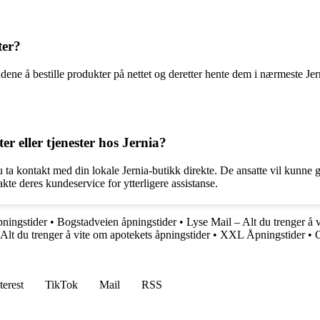
ter?
undene å bestille produkter på nettet og deretter hente dem i nærmeste Je
r eller tjenester hos Jernia?
u ta kontakt med din lokale Jernia-butikk direkte. De ansatte vil kunne 
kte deres kundeservice for ytterligere assistanse.
ningstider
•
Bogstadveien åpningstider
•
Lyse Mail – Alt du trenger å v
Alt du trenger å vite om apotekets åpningstider
•
XXL Åpningstider
•
O
terest
TikTok
Mail
RSS