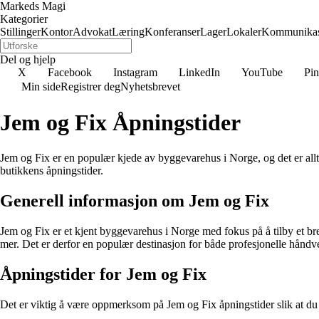
Markeds Magi
Kategorier
Stillinger
Kontor
Advokat
Læring
Konferanser
Lager
Lokaler
Kommunikas
Del og hjelp
X
Facebook
Instagram
LinkedIn
YouTube
Pin
Min side
Registrer deg
Nyhetsbrevet
Jem og Fix Åpningstider
Jem og Fix er en populær kjede av byggevarehus i Norge, og det er allti
butikkens åpningstider.
Generell informasjon om Jem og Fix
Jem og Fix er et kjent byggevarehus i Norge med fokus på å tilby et bred
mer. Det er derfor en populær destinasjon for både profesjonelle hånd
Åpningstider for Jem og Fix
Det er viktig å være oppmerksom på Jem og Fix åpningstider slik at du 