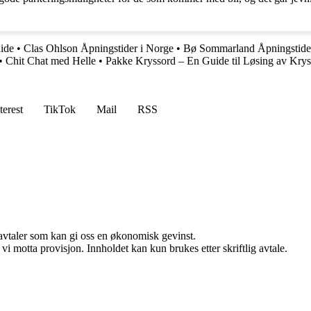
uide
•
Clas Ohlson Åpningstider i Norge
•
Bø Sommarland Åpningstide
•
Chit Chat med Helle
•
Pakke Kryssord – En Guide til Løsing av Kry
terest
TikTok
Mail
RSS
savtaler som kan gi oss en økonomisk gevinst.
i motta provisjon. Innholdet kan kun brukes etter skriftlig avtale.