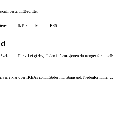
jon
Investering
Bedrifter
terest
TikTok
Mail
RSS
nd
Sørlandet! Her vil vi gi deg all den informasjonen du trenger for et v
ktig å være klar over IKEAs åpningstider i Kristiansand. Nedenfor finne