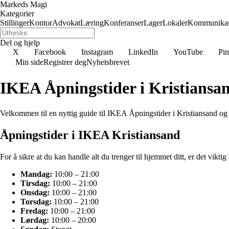
Markeds Magi
Kategorier
Stillinger
Kontor
Advokat
Læring
Konferanser
Lager
Lokaler
Kommunikas
Del og hjelp
X
Facebook
Instagram
LinkedIn
YouTube
Pin
Min side
Registrer deg
Nyhetsbrevet
IKEA Åpningstider i Kristiansa
Velkommen til en nyttig guide til IKEA Åpningstider i Kristiansand og 
Åpningstider i IKEA Kristiansand
For å sikre at du kan handle alt du trenger til hjemmet ditt, er det vi
Mandag:
10:00 – 21:00
Tirsdag:
10:00 – 21:00
Onsdag:
10:00 – 21:00
Torsdag:
10:00 – 21:00
Fredag:
10:00 – 21:00
Lørdag:
10:00 – 20:00