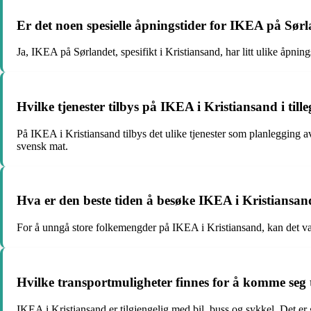
Er det noen spesielle åpningstider for IKEA på Sør
Ja, IKEA på Sørlandet, spesifikt i Kristiansand, har litt ulike åpn
Hvilke tjenester tilbys på IKEA i Kristiansand i till
På IKEA i Kristiansand tilbys det ulike tjenester som planlegging 
svensk mat.
Hva er den beste tiden å besøke IKEA i Kristiansa
For å unngå store folkemengder på IKEA i Kristiansand, kan det vær
Hvilke transportmuligheter finnes for å komme seg 
IKEA i Kristiansand er tilgjengelig med bil, buss og sykkel. Det er 