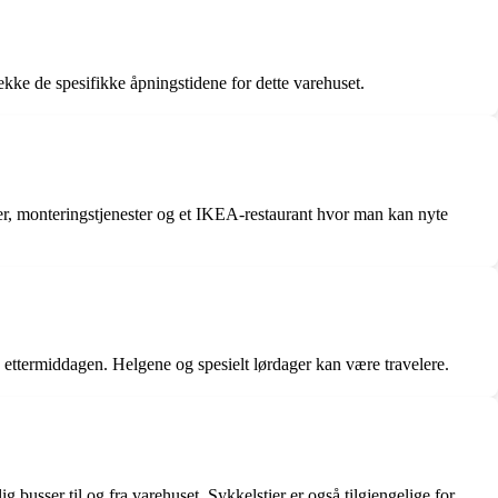
ekke de spesifikke åpningstidene for dette varehuset.
ter, monteringstjenester og et IKEA-restaurant hvor man kan nyte
 ettermiddagen. Helgene og spesielt lørdager kan være travelere.
busser til og fra varehuset. Sykkelstier er også tilgjengelige for