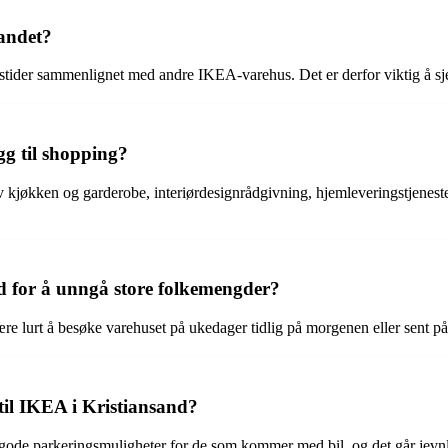
landet?
ingstider sammenlignet med andre IKEA-varehus. Det er derfor viktig å sj
egg til shopping?
av kjøkken og garderobe, interiørdesignrådgivning, hjemleveringstjenes
nd for å unngå store folkemengder?
e lurt å besøke varehuset på ukedager tidlig på morgenen eller sent på
til IKEA i Kristiansand?
gode parkeringsmuligheter for de som kommer med bil, og det går jevnlig 