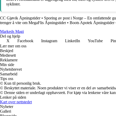
syklister.
CC Gjøvik Åpningstider
•
Sporing av post i Norge – En omfattende g
trenger å vite om MegaFlis Åpningstider
•
Boots Apotek Åpningstider
Markeds Magi
Del og hjelp
X
Facebook
Instagram
LinkedIn
YouTube
Pin
Lær mer om oss
Beskjed
Mediesett
Reklamere
Min side
Nyhetsbrevet
Samarbeid
Tips oss
© Kun til personlig bruk.
© Beskyttet materiale. Noen produkter vi viser er en del av samarbeid
© Denne siden er underlagt opphavsrett. For kjøp via lenkene våre kan v
Lenker på siden
Kart over nettstedet
Nyheter
Galleri
Bloggside