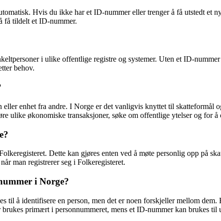
automatisk. Hvis du ikke har et ID-nummer eller trenger å få utstedt et
 få tildelt et ID-nummer.
eltpersoner i ulike offentlige registre og systemer. Uten et ID-nummer ka
etter behov.
?
 eller enhet fra andre. I Norge er det vanligvis knyttet til skatteformål
øre ulike økonomiske transaksjoner, søke om offentlige ytelser og for å 
e?
Folkeregisteret. Dette kan gjøres enten ved å møte personlig opp på sk
når man registrerer seg i Folkeregisteret.
lsnummer i Norge?
 til å identifisere en person, men det er noen forskjeller mellom dem.
r brukes primært i personnummeret, mens et ID-nummer kan brukes til ul