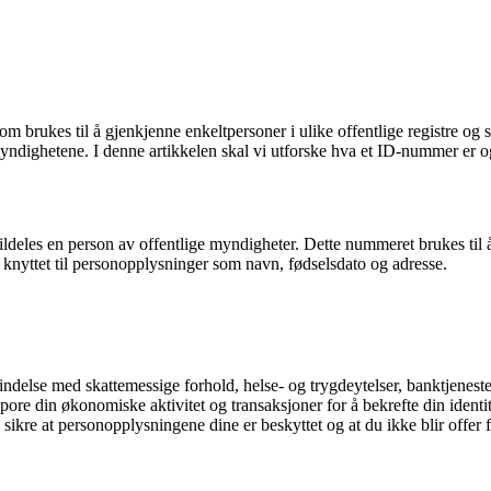
 brukes til å gjenkjenne enkeltpersoner i ulike offentlige registre og 
 myndighetene. I denne artikkelen skal vi utforske hva et ID-nummer er og
eles en person av offentlige myndigheter. Dette nummeret brukes til å id
 knyttet til personopplysninger som navn, fødselsdato og adresse.
indelse med skattemessige forhold, helse- og trygdeytelser, banktjenester
e din økonomiske aktivitet og transaksjoner for å bekrefte din identitet
e at personopplysningene dine er beskyttet og at du ikke blir offer for 