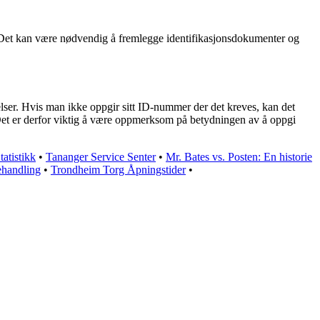
er. Det kan være nødvendig å fremlegge identifikasjonsdokumenter og
telser. Hvis man ikke oppgir sitt ID-nummer der det kreves, kan det
. Det er derfor viktig å være oppmerksom på betydningen av å oppgi
atistikk
•
Tananger Service Senter
•
Mr. Bates vs. Posten: En historie
ehandling
•
Trondheim Torg Åpningstider
•