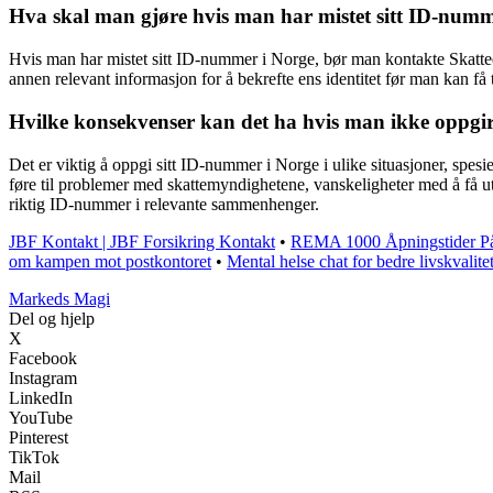
Hva skal man gjøre hvis man har mistet sitt ID-num
Hvis man har mistet sitt ID-nummer i Norge, bør man kontakte Skatteet
annen relevant informasjon for å bekrefte ens identitet før man kan få 
Hvilke konsekvenser kan det ha hvis man ikke oppgi
Det er viktig å oppgi sitt ID-nummer i Norge i ulike situasjoner, spesi
føre til problemer med skattemyndighetene, vanskeligheter med å få ut
riktig ID-nummer i relevante sammenhenger.
JBF Kontakt | JBF Forsikring Kontakt
•
REMA 1000 Åpningstider P
om kampen mot postkontoret
•
Mental helse chat for bedre livskvalite
Markeds Magi
Del og hjelp
X
Facebook
Instagram
LinkedIn
YouTube
Pinterest
TikTok
Mail