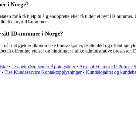
mer i Norge?
aten for å få hjelp til å gjenopprette eller få tildelt et nytt ID-numm
tildelt et nytt ID-nummer.
r sitt ID-nummer i Norge?
elt når det gjelder økonomiske transaksjoner, skatteplikt og offentlige y
betalt offentlige ytelser og hindringer i ulike administrative prosesser
åske
•
Jessheim Storsenter Åpningstider
•
Arsenal FC mot FC Porto – St
t
•
Tise Kundeservice Kontaktopplysninger
•
Kundelojalitet og kundeb