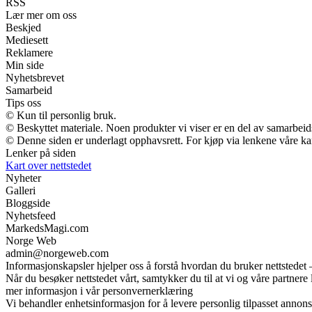
RSS
Lær mer om oss
Beskjed
Mediesett
Reklamere
Min side
Nyhetsbrevet
Samarbeid
Tips oss
© Kun til personlig bruk.
© Beskyttet materiale. Noen produkter vi viser er en del av samarbei
© Denne siden er underlagt opphavsrett. For kjøp via lenkene våre kan 
Lenker på siden
Kart over nettstedet
Nyheter
Galleri
Bloggside
Nyhetsfeed
MarkedsMagi.com
Norge Web
admin@norgeweb.com
Informasjonskapsler hjelper oss å forstå hvordan du bruker nettstedet 
Når du besøker nettstedet vårt, samtykker du til at vi og våre partnere 
mer informasjon i vår personvernerklæring
Vi behandler enhetsinformasjon for å levere personlig tilpasset annon