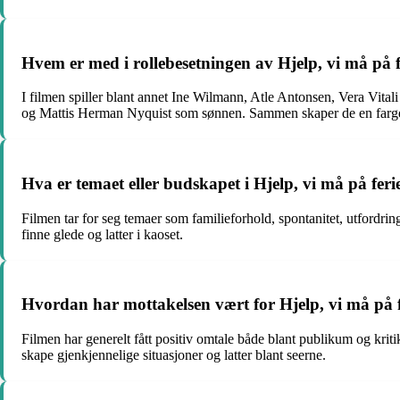
Hvem er med i rollebesetningen av Hjelp, vi må på fe
I filmen spiller blant annet Ine Wilmann, Atle Antonsen, Vera Vita
og Mattis Herman Nyquist som sønnen. Sammen skaper de en farge
Hva er temaet eller budskapet i Hjelp, vi må på feri
Filmen tar for seg temaer som familieforhold, spontanitet, utfordr
finne glede og latter i kaoset.
Hvordan har mottakelsen vært for Hjelp, vi må på f
Filmen har generelt fått positiv omtale både blant publikum og kri
skape gjenkjennelige situasjoner og latter blant seerne.