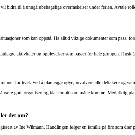
l bidra til å unngå ubehagelige overraskelser under ferien. Avtale roller
ke situasjoner som kan oppstå. Ha alltid viktige dokumenter som pass, for
lanlegge aktiviteter og opplevelser som passer for hele gruppen. Husk å
minner for livet. Ved å planlegge nøye, involvere alle deltakere og være 
g å være godt organisert og klar for alt som måtte komme. Med riktig planl
dler det om?
egissert av Ine Wilmann. Handlingen følger en familie på fire som drar p