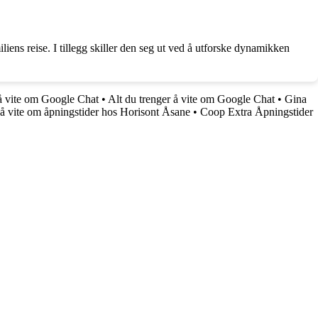
ns reise. I tillegg skiller den seg ut ved å utforske dynamikken
 å vite om Google Chat
•
Alt du trenger å vite om Google Chat
•
Gina
 å vite om åpningstider hos Horisont Åsane
•
Coop Extra Åpningstider