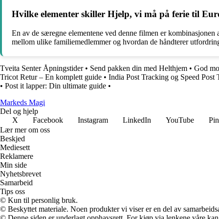
Hvilke elementer skiller Hjelp, vi må på ferie til 
En av de særegne elementene ved denne filmen er kombinasjonen av k
mellom ulike familiemedlemmer og hvordan de håndterer utfordring
Tveita Senter Åpningstider
•
Send pakken din med Helthjem
•
God mor
Tricot Retur – En komplett guide
•
India Post Tracking og Speed Post 
•
Post it lapper: Din ultimate guide
•
Markeds Magi
Del og hjelp
X
Facebook
Instagram
LinkedIn
YouTube
Pin
Lær mer om oss
Beskjed
Mediesett
Reklamere
Min side
Nyhetsbrevet
Samarbeid
Tips oss
© Kun til personlig bruk.
© Beskyttet materiale. Noen produkter vi viser er en del av samarbeid
© Denne siden er underlagt opphavsrett. For kjøp via lenkene våre kan v