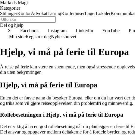
Markeds Magi
Kategorier
Stillinger
Kontor
Advokat
Læring
Konferanser
Lager
Lokaler
Kommunikas
Del og hjelp
X
Facebook
Instagram
LinkedIn
YouTube
Pin
Min side
Registrer deg
Nyhetsbrevet
Hjelp, vi må på ferie til Europa
Å reise på ferie kan være en spennende, men også stressende opplevelse
din uten bekymringer.
Hjelp, vi må på ferie til Europa
Enten det er første gang du besøker Europa, eller om du har vært der tidl
og triks som vil gjøre reiseopplevelsen din problemfri og minneverdig.
Rollebesetningen i Hjelp, vi må på ferie til Europa
Det er viktig å ha en god rollebesetning når du planlegger en ferie til E
Del ansvar og oppgaver mellom deltakerne for å fordele byrden og redu