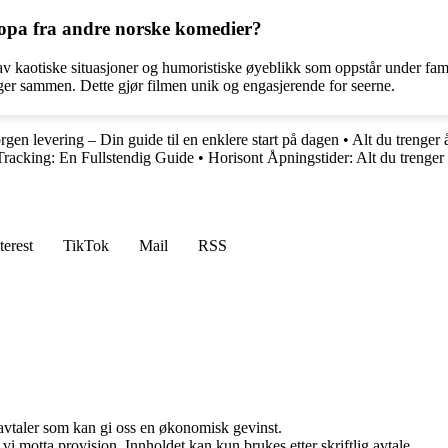
Europa fra andre norske komedier?
aotiske situasjoner og humoristiske øyeblikk som oppstår under familie
er sammen. Dette gjør filmen unik og engasjerende for seerne.
gen levering – Din guide til en enklere start på dagen
•
Alt du trenger
Tracking: En Fullstendig Guide
•
Horisont Åpningstider: Alt du trenger
terest
TikTok
Mail
RSS
savtaler som kan gi oss en økonomisk gevinst.
i motta provisjon. Innholdet kan kun brukes etter skriftlig avtale.