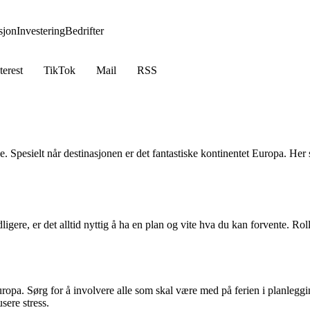
jon
Investering
Bedrifter
terest
TikTok
Mail
RSS
. Spesielt når destinasjonen er det fantastiske kontinentet Europa. Her
igere, er det alltid nyttig å ha en plan og vite hva du kan forvente. Rol
uropa. Sørg for å involvere alle som skal være med på ferien i planleggin
sere stress.