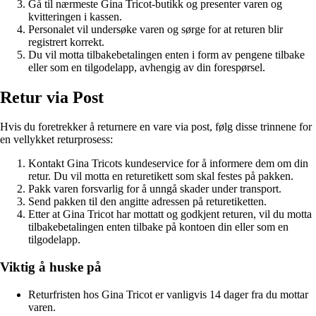
Gå til nærmeste Gina Tricot-butikk og presenter varen og
kvitteringen i kassen.
Personalet vil undersøke varen og sørge for at returen blir
registrert korrekt.
Du vil motta tilbakebetalingen enten i form av pengene tilbake
eller som en tilgodelapp, avhengig av din forespørsel.
Retur via Post
Hvis du foretrekker å returnere en vare via post, følg disse trinnene for
en vellykket returprosess:
Kontakt Gina Tricots kundeservice for å informere dem om din
retur. Du vil motta en returetikett som skal festes på pakken.
Pakk varen forsvarlig for å unngå skader under transport.
Send pakken til den angitte adressen på returetiketten.
Etter at Gina Tricot har mottatt og godkjent returen, vil du motta
tilbakebetalingen enten tilbake på kontoen din eller som en
tilgodelapp.
Viktig å huske på
Returfristen hos Gina Tricot er vanligvis 14 dager fra du mottar
varen.