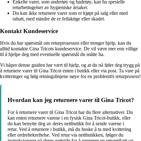
Enkelte varer, som undertøy og badetøy, kan ha spesielle
returbetingelser av hygieniske årsaker.
Du kan ikke returnere varer som er kjøpt på salg eller med
rabatt, med mindre de er feilaktige eller skadet.
Kontakt Kundeservice
Hvis du har spørsmål om returprosessen eller trenger hjelp, kan du
alltid kontakte Gina Tricots kundeservice. De vil være mer enn villige
til å hjelpe deg med eventuelle spørsmål du måtte ha.
Vi håper denne guiden har vært til hjelp, og at du nå føler deg trygg på
å returnere varer til Gina Tricot enten i butikk eller via post. Ta vare på
kvitteringer og følg retningslinjene nøye for en problemfri returprosess!
Hvordan kan jeg returnere varer til Gina Tricot?
For å returnere varer til Gina Tricot har du flere alternativer. Du
kan enten returnere varene i en fysisk Gina Tricot-butikk, eller
du kan benytte deg av deres nettbutikk for å sende varene i
retur. Ved å returnere i butikk, må du huske å ta med kvittering
eller ordrebekreftelse. Ved retur via nettbutikken, følger du
instruksjonene på deres nettside for å generere en returetikett og