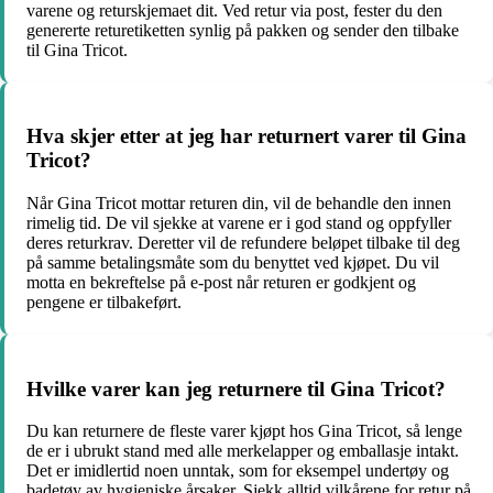
varene og returskjemaet dit. Ved retur via post, fester du den
genererte returetiketten synlig på pakken og sender den tilbake
til Gina Tricot.
Hva skjer etter at jeg har returnert varer til Gina
Tricot?
Når Gina Tricot mottar returen din, vil de behandle den innen
rimelig tid. De vil sjekke at varene er i god stand og oppfyller
deres returkrav. Deretter vil de refundere beløpet tilbake til deg
på samme betalingsmåte som du benyttet ved kjøpet. Du vil
motta en bekreftelse på e-post når returen er godkjent og
pengene er tilbakeført.
Hvilke varer kan jeg returnere til Gina Tricot?
Du kan returnere de fleste varer kjøpt hos Gina Tricot, så lenge
de er i ubrukt stand med alle merkelapper og emballasje intakt.
Det er imidlertid noen unntak, som for eksempel undertøy og
badetøy av hygieniske årsaker. Sjekk alltid vilkårene for retur på