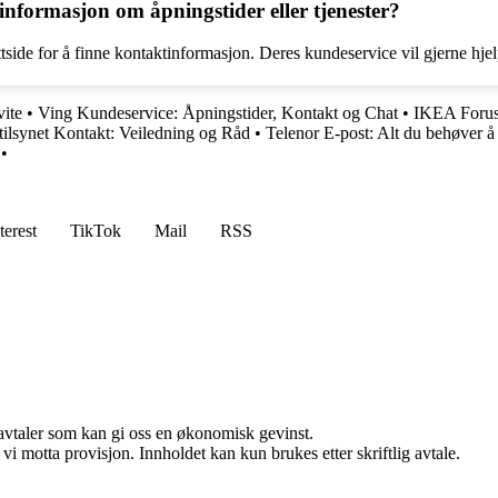
formasjon om åpningstider eller tjenester?
ttside for å finne kontaktinformasjon. Deres kundeservice vil gjerne hj
vite
•
Ving Kundeservice: Åpningstider, Kontakt og Chat
•
IKEA Forus
tilsynet Kontakt: Veiledning og Råd
•
Telenor E-post: Alt du behøver å
•
terest
TikTok
Mail
RSS
savtaler som kan gi oss en økonomisk gevinst.
i motta provisjon. Innholdet kan kun brukes etter skriftlig avtale.