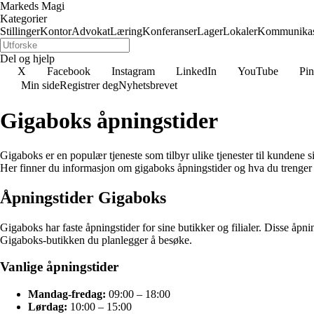
Markeds Magi
Kategorier
Stillinger
Kontor
Advokat
Læring
Konferanser
Lager
Lokaler
Kommunikas
Del og hjelp
X
Facebook
Instagram
LinkedIn
YouTube
Pin
Min side
Registrer deg
Nyhetsbrevet
Gigaboks åpningstider
Gigaboks er en populær tjeneste som tilbyr ulike tjenester til kundene si
Her finner du informasjon om gigaboks åpningstider og hva du trenger å
Åpningstider Gigaboks
Gigaboks har faste åpningstider for sine butikker og filialer. Disse åp
Gigaboks-butikken du planlegger å besøke.
Vanlige åpningstider
Mandag-fredag:
09:00 – 18:00
Lørdag:
10:00 – 15:00