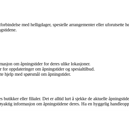
forbindelse med helligdager, spesielle arrangementer eller uforutsette he
ngstidene.
rmasjon om åpningstider for deres ulike lokasjoner.
 for oppdateringer om åpningstider og spesialtilbud.
te hjelp med spørsmål om åpningstider.
utikker eller filialer. Det er alltid lurt å sjekke de aktuelle åpningsti
nøyaktig informasjon om åpningstidene deres. Ha en hyggelig handleop