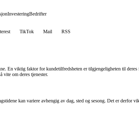
jon
Investering
Bedrifter
terest
TikTok
Mail
RSS
ne. En viktig faktor for kundetilfredsheten er tilgjengeligheten til dere
 vite om deres tjenester.
ningstidene kan variere avhengig av dag, sted og sesong. Det er derfor 