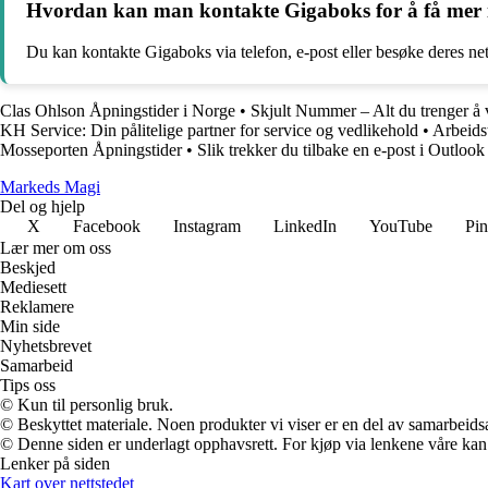
Hvordan kan man kontakte Gigaboks for å få mer in
Du kan kontakte Gigaboks via telefon, e-post eller besøke deres ne
Clas Ohlson Åpningstider i Norge
•
Skjult Nummer – Alt du trenger å 
KH Service: Din pålitelige partner for service og vedlikehold
•
Arbeids
Mosseporten Åpningstider
•
Slik trekker du tilbake en e-post i Outlook
Markeds Magi
Del og hjelp
X
Facebook
Instagram
LinkedIn
YouTube
Pin
Lær mer om oss
Beskjed
Mediesett
Reklamere
Min side
Nyhetsbrevet
Samarbeid
Tips oss
© Kun til personlig bruk.
© Beskyttet materiale. Noen produkter vi viser er en del av samarbeid
© Denne siden er underlagt opphavsrett. For kjøp via lenkene våre kan v
Lenker på siden
Kart over nettstedet