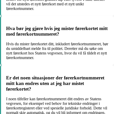
vil det utstedes et nytt førerkort med et nytt unikt
førerkortnummer.
Hva bør jeg gjøre hvis jeg mister førerkortet mitt
med førerkortnummeret?
Hvis du mister førerkortet ditt, inkludert førerkortnummeret, bør
du umiddelbart melde fra til politiet. Deretter må du søke om
nytt førerkort hos Statens vegvesen, hvor du vil få tildelt et nytt
førerkortnummer.
Er det noen situasjoner der førerkortnummeret
mitt kan endres uten at jeg har mistet
førerkortet?
I noen tilfeller kan førerkortnummeret ditt endres av Statens
vegvesen, for eksempel ved behov for tekniske endringer i
førerkortregisteret eller ved spesielle juridiske forhold. Dette vil
normalt skje automatisk, og du vil bli informert om endringen.