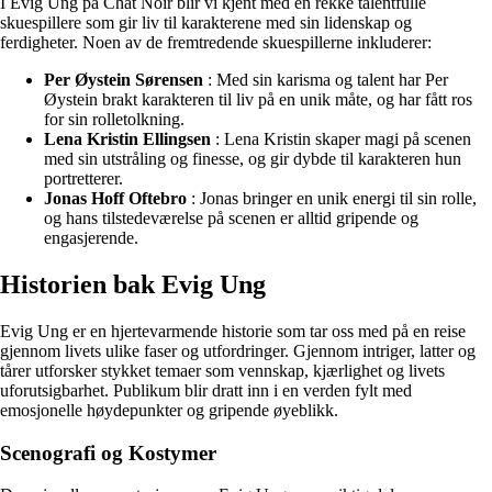
I Evig Ung på Chat Noir blir vi kjent med en rekke talentfulle
skuespillere som gir liv til karakterene med sin lidenskap og
ferdigheter. Noen av de fremtredende skuespillerne inkluderer:
Per Øystein Sørensen
: Med sin karisma og talent har Per
Øystein brakt karakteren til liv på en unik måte, og har fått ros
for sin rolletolkning.
Lena Kristin Ellingsen
: Lena Kristin skaper magi på scenen
med sin utstråling og finesse, og gir dybde til karakteren hun
portretterer.
Jonas Hoff Oftebro
: Jonas bringer en unik energi til sin rolle,
og hans tilstedeværelse på scenen er alltid gripende og
engasjerende.
Historien bak Evig Ung
Evig Ung er en hjertevarmende historie som tar oss med på en reise
gjennom livets ulike faser og utfordringer. Gjennom intriger, latter og
tårer utforsker stykket temaer som vennskap, kjærlighet og livets
uforutsigbarhet. Publikum blir dratt inn i en verden fylt med
emosjonelle høydepunkter og gripende øyeblikk.
Scenografi og Kostymer