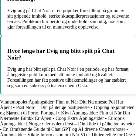
Evig ung på Chat Noir er en populær forestilling på grunn av
sitt gripende innhold, sterke skuespillerprestasjoner og relevante
temaer. Publikum blir berørt og underholdt samtidig, noe som
gjør forestillingen til en minneverdig opplevelse.
Hvor lenge har Evig ung blitt spilt på Chat
Noir?
Evig ung har blitt spilt på Chat Noir i en periode, og har fortsatt
å begeistre publikum med sitt unike innhold og kvalitet.
Forestillingen har fått positive tilbakemeldinger og har etablert
seg som en suksess på teaterscenen i Oslo.
Vinmonopolet Åpningstider: Finn ut Når Ditt Nærmeste Pol Har
Åpent
•
Post Nord – Din pålitelige posttjeneste
•
Oppdag Skjønnheten
og Sjarmen til Porto, Portugal
•
Kiwi Åpningstider: Finn ut Når Din
Nærmeste Butikk Er Åpen
•
Coop Extra Åpningstider
•
Europris
Åpningstider i Norge
•
Jerusalem Post – Din kilde til pålitelige nyheter
•
En Omfattende Guide til Chat GPT og AI-drevne Chatteroboter
•
Åpningstider: Viktig Informasjon om Når Vi er Tilgjengelige for Deg
•