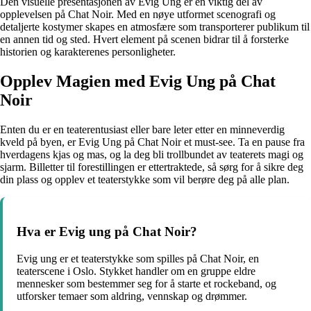
Den visuelle presentasjonen av Evig Ung er en viktig del av
opplevelsen på Chat Noir. Med en nøye utformet scenografi og
detaljerte kostymer skapes en atmosfære som transporterer publikum til
en annen tid og sted. Hvert element på scenen bidrar til å forsterke
historien og karakterenes personligheter.
Opplev Magien med Evig Ung på Chat
Noir
Enten du er en teaterentusiast eller bare leter etter en minneverdig
kveld på byen, er Evig Ung på Chat Noir et must-see. Ta en pause fra
hverdagens kjas og mas, og la deg bli trollbundet av teaterets magi og
sjarm. Billetter til forestillingen er ettertraktede, så sørg for å sikre deg
din plass og opplev et teaterstykke som vil berøre deg på alle plan.
Hva er Evig ung på Chat Noir?
Evig ung er et teaterstykke som spilles på Chat Noir, en
teaterscene i Oslo. Stykket handler om en gruppe eldre
mennesker som bestemmer seg for å starte et rockeband, og
utforsker temaer som aldring, vennskap og drømmer.