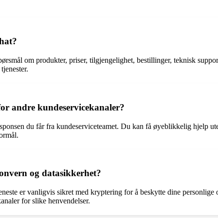
Chat?
rsmål om produkter, priser, tilgjengelighet, bestillinger, teknisk suppo
tjenester.
for andre kundeservicekanaler?
nsen du får fra kundeserviceteamet. Du kan få øyeblikkelig hjelp uten å
formål.
sonvern og datasikkerhet?
eneste er vanligvis sikret med kryptering for å beskytte dine personlige 
kanaler for slike henvendelser.