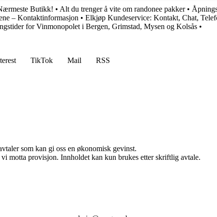
 Nærmeste Butikk!
•
Alt du trenger å vite om randonee pakker
•
Åpnings
ene – Kontaktinformasjon
•
Elkjøp Kundeservice: Kontakt, Chat, Tel
ngstider for Vinmonopolet i Bergen, Grimstad, Mysen og Kolsås
•
terest
TikTok
Mail
RSS
savtaler som kan gi oss en økonomisk gevinst.
i motta provisjon. Innholdet kan kun brukes etter skriftlig avtale.