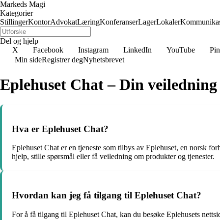
Markeds Magi
Kategorier
Stillinger
Kontor
Advokat
Læring
Konferanser
Lager
Lokaler
Kommunikas
Del og hjelp
X
Facebook
Instagram
LinkedIn
YouTube
Pin
Min side
Registrer deg
Nyhetsbrevet
Eplehuset Chat – Din veiledning 
Hva er Eplehuset Chat?
Eplehuset Chat er en tjeneste som tilbys av Eplehuset, en norsk fo
hjelp, stille spørsmål eller få veiledning om produkter og tjenester.
Hvordan kan jeg få tilgang til Eplehuset Chat?
For å få tilgang til Eplehuset Chat, kan du besøke Eplehusets nettsid