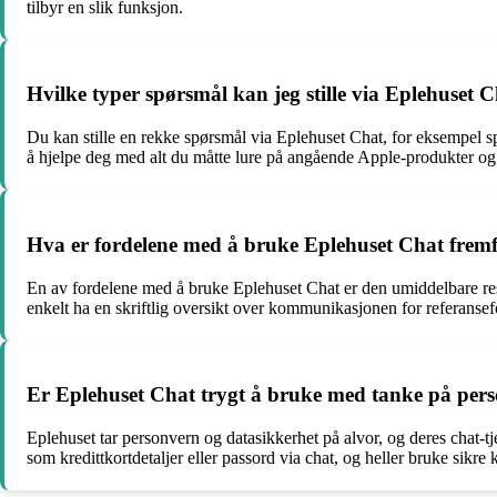
tilbyr en slik funksjon.
Hvilke typer spørsmål kan jeg stille via Eplehuset 
Du kan stille en rekke spørsmål via Eplehuset Chat, for eksempel spø
å hjelpe deg med alt du måtte lure på angående Apple-produkter og 
Hva er fordelene med å bruke Eplehuset Chat frem
En av fordelene med å bruke Eplehuset Chat er den umiddelbare respo
enkelt ha en skriftlig oversikt over kommunikasjonen for referanse
Er Eplehuset Chat trygt å bruke med tanke på per
Eplehuset tar personvern og datasikkerhet på alvor, og deres chat-tj
som kredittkortdetaljer eller passord via chat, og heller bruke sikre 