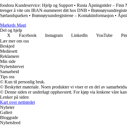
foodora Kundeservice: Hjelp og Support
•
Rusta Åpningstider – Finn
trenger å vite om IBAN-nummeret ditt hos DNB
•
Brønnøysundregistr
Sørlandsparken
•
Brønnøysundregistrene – Kontaktinformasjon
•
Åpni
Markeds Magi
Del og hjelp
X
Facebook
Instagram
LinkedIn
YouTube
Pin
Lær mer om oss
Beskjed
Mediesett
Reklamere
Min side
Nyhetsbrevet
Samarbeid
Tips oss
© Kun til personlig bruk.
© Beskyttet materiale. Noen produkter vi viser er en del av samarbeid
© Denne siden er underlagt opphavsrett. For kjøp via lenkene våre kan v
Lenker på siden
Kart over nettstedet
Nyheter
Galleri
Bloggside
Nyhetsfeed