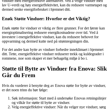
vinduer med energieffektive alternativer. Ved å velge vinduer med
lav U-verdi og høy energieffektivitet, kan du redusere varmetapet og
dermed senke energiforbruket i hjemmet ditt.
Enøk Støtte Vinduer: Hvorfor er det Viktig?
Enøk støtte for vinduer er viktig av flere grunner. For det første kan
energioptimalisering redusere energikostnadene over tid. Ved å
investere i energieffektive vinduer, kan du redusere behovet for
oppvarming og dermed kutte ned på strømregningen din.
For det andre kan bytte av vinduer forbedre inneklimaet i hjemmet
ditt. Tette, energieffektive vinduer reduserer trekk og kuldegrader i
rommene, noe som skaper et mer behagelig miljø å bo i.
Støtte til Bytte av Vinduer fra Enova: Slik
Går du Frem
Hvis du vurderer å benytte deg av Enova støtte for bytte av vinduer,
er det noen trinn du bør følge:
Søk informasjon: Start med å undersøke Enovas retningslinjer
og vilkår for støtte til bytte av vinduer.
Velg energieffektive vinduer: Når du velger nye vinduer, sørg