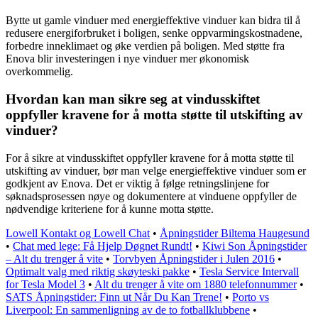
Bytte ut gamle vinduer med energieffektive vinduer kan bidra til å
redusere energiforbruket i boligen, senke oppvarmingskostnadene,
forbedre inneklimaet og øke verdien på boligen. Med støtte fra
Enova blir investeringen i nye vinduer mer økonomisk
overkommelig.
Hvordan kan man sikre seg at vindusskiftet
oppfyller kravene for å motta støtte til utskifting av
vinduer?
For å sikre at vindusskiftet oppfyller kravene for å motta støtte til
utskifting av vinduer, bør man velge energieffektive vinduer som er
godkjent av Enova. Det er viktig å følge retningslinjene for
søknadsprosessen nøye og dokumentere at vinduene oppfyller de
nødvendige kriteriene for å kunne motta støtte.
Lowell Kontakt og Lowell Chat
•
Åpningstider Biltema Haugesund
•
Chat med lege: Få Hjelp Døgnet Rundt!
•
Kiwi Son Åpningstider
– Alt du trenger å vite
•
Torvbyen Åpningstider i Julen 2016
•
Optimalt valg med riktig skøyteski pakke
•
Tesla Service Intervall
for Tesla Model 3
•
Alt du trenger å vite om 1880 telefonnummer
•
SATS Åpningstider: Finn ut Når Du Kan Trene!
•
Porto vs
Liverpool: En sammenligning av de to fotballklubbene
•