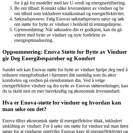
for å gå for modeller med lav U-verdi og energisertifisering.
Be om tilbud: Kontakt ulike leverandører av vinduer og be
om tilbud som inkluderer totalkostnad og energieffektivitet.
Søknadsprosess: Følg Enovas søknadsprosess nøye og søk
om støtte for bytte av vinduer i henhold til retningslinjene.
Gjennomføring: Når søknaden din er godkjent, kan du gå
videre med bytte av vinduer og nyte fordelene av
energioptimalisering.
Oppsummering: Enova Støtte for Bytte av Vinduer
gir Deg Energibesparelser og Komfort
Samlet sett kan Enovas støtte for bytte av vinduer hjelpe deg med å
redusere energiforbruket i hjemmet ditt samtidig som du øker
komforten og verdien på eiendommen din. Ved å velge
energieffektive vinduer og dra nytte av Enovas støtteordninger, kan
du ta skritt mot en mer bærekraftig og økonomisk levestandard.
Hva er Enova-støtte for vinduer og hvordan kan
man søke om det?
Enova tilbyr økonomisk støtte til energieffektive tiltak, inkludert
utskifting av vinduer. For å søke om støtte for vinduer må man først
sørge for at vinduene oppfyller Enovas krav til energieffektivitet og