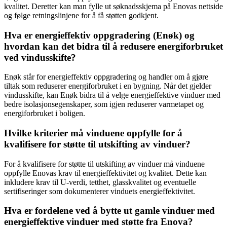
kvalitet. Deretter kan man fylle ut søknadsskjema på Enovas nettside
og følge retningslinjene for å få støtten godkjent.
Hva er energieffektiv oppgradering (Enøk) og
hvordan kan det bidra til å redusere energiforbruket
ved vindusskifte?
Enøk står for energieffektiv oppgradering og handler om å gjøre
tiltak som reduserer energiforbruket i en bygning. Når det gjelder
vindusskifte, kan Enøk bidra til å velge energieffektive vinduer med
bedre isolasjonsegenskaper, som igjen reduserer varmetapet og
energiforbruket i boligen.
Hvilke kriterier må vinduene oppfylle for å
kvalifisere for støtte til utskifting av vinduer?
For å kvalifisere for støtte til utskifting av vinduer må vinduene
oppfylle Enovas krav til energieffektivitet og kvalitet. Dette kan
inkludere krav til U-verdi, tetthet, glasskvalitet og eventuelle
sertifiseringer som dokumenterer vinduets energieffektivitet.
Hva er fordelene ved å bytte ut gamle vinduer med
energieffektive vinduer med støtte fra Enova?