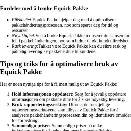
Fordeler med å bruke Equick Pakke
Effektivitet:
Equick Pakke hjelper deg med å optimalisere
pakkehåndteringsprosessen, noe som sparer deg for tid og
ressurser.
Nøyaktighet:
Ved å bruke Equick Pakke reduserer du sjansen for
feil i pakkehåndteringen, noe som bidrar til økt kundetilfredshet.
Rask levering:
Takket være Equick Pakke kan du sikre rask og
pålitelig levering av pakkene dine til kundene.
Tips og triks for å optimalisere bruk av
Equick Pakke
Her er noen nyttige tips for å få mest mulig ut av Equick Pakke:
Hold informasjonen oppdatert:
Sørg for å jevnlig oppdatere
informasjonen om pakkene dine for å sikre nøyaktig levering.
Bruk rapporteringsverktøy:
Utforsk de forskjellige
rapporteringsverktøyene som tilbys av Equick Pakke for å
analysere pakkehåndteringsprosessen din og identifisere områder
for forbedring.
Sammenlign priser:
Sammenlign priser på ulike
fraktalternativer for å velge den mest kostnadseffektive