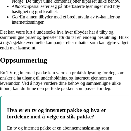
Norge. De tilbyr ulike kombinasjoner tilpasset ulike behov.
Altibox:
Spesialiserer seg på fiberbaserte løsninger med høy
hastighet og god kvalitet.
Get:
En annen tilbyder med et bredt utvalg av tv-kanaler og
internettløsninger.
Det kan være lurt å undersøke hva hver tilbyder har å tilby og
sammenligne priser og tjenester før du tar en endelig beslutning. Husk
å også sjekke eventuelle kampanjer eller rabatter som kan gjøre valget
enda mer lønnsomt.
Oppsummering
En TV og internett pakke kan være en praktisk løsning for deg som
ønsker å ha tilgang til underholdning og internett gjennom én
leverandør. Ved å nøye vurdere dine behov og sammenligne ulike
tilbud, kan du finne den perfekte pakken som passer for deg.
Hva er en tv og internett pakke og hva er
fordelene med å velge en slik pakke?
En tv og internett pakke er en abonnementsløsning som