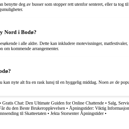
 benytte deg av busser som stopper rett utenfor senteret, eller ta tog ti
ngsmuligheter.
ity Nord i Bodø?
besøkende i alle aldre. Dette kan inkludere motevisninger, matfestivaler
asjon om kommende arrangementer.
Bodø?
du kan nyte alt fra en rask lunsj til en hyggelig middag. Noen av de p
•
Gratis Chat: Den Ultimate Guiden for Online Chattende
•
Salg, Servi
k Får du den Beste Brukeropplevelsen
•
Åpningstider: Viktig Informasjon
nsending til Skatteetaten
•
Jekta Storsenter Åpningstider
•