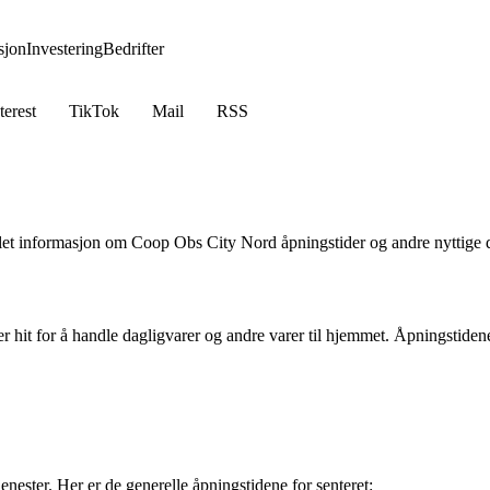
jon
Investering
Bedrifter
terest
TikTok
Mail
RSS
mlet informasjon om Coop Obs City Nord åpningstider og andre nyttige d
hit for å handle dagligvarer og andre varer til hjemmet. Åpningstiden
ster. Her er de generelle åpningstidene for senteret: