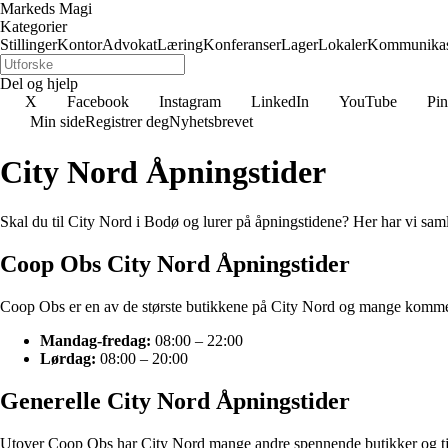
Markeds Magi
Kategorier
Stillinger
Kontor
Advokat
Læring
Konferanser
Lager
Lokaler
Kommunikas
Del og hjelp
X
Facebook
Instagram
LinkedIn
YouTube
Pin
Min side
Registrer deg
Nyhetsbrevet
City Nord Åpningstider
Skal du til City Nord i Bodø og lurer på åpningstidene? Her har vi sa
Coop Obs City Nord Åpningstider
Coop Obs er en av de største butikkene på City Nord og mange kommer 
Mandag-fredag:
08:00 – 22:00
Lørdag:
08:00 – 20:00
Generelle City Nord Åpningstider
Utover Coop Obs har City Nord mange andre spennende butikker og tjene