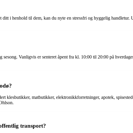
 ditt i henhold til dem, kan du nyte en stressfri og hyggelig handletur
song. Vanligvis er senteret åpent fra kl. 10:00 til 20:00 på hverdager, 
Bodø?
dert klesbutikker, matbutikker, elektronikkforretninger, apotek, spisest
Ohlson.
fentlig transport?