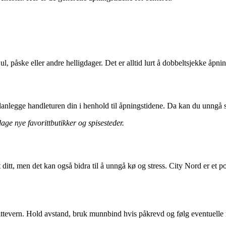
, påske eller andre helligdager. Det er alltid lurt å dobbeltsjekke åpnin
planlegge handleturen din i henhold til åpningstidene. Da kan du unngå 
dage nye favorittbutikker og spisesteder.
itt, men det kan også bidra til å unngå kø og stress. City Nord er et po
ittevern. Hold avstand, bruk munnbind hvis påkrevd og følg eventuelle r