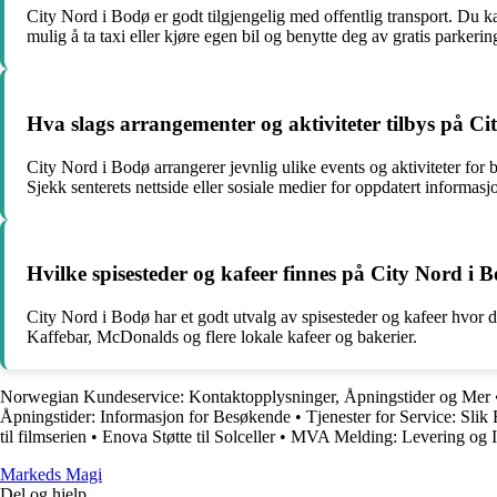
City Nord i Bodø er godt tilgjengelig med offentlig transport. Du kan
mulig å ta taxi eller kjøre egen bil og benytte deg av gratis parkeri
Hva slags arrangementer og aktiviteter tilbys på C
City Nord i Bodø arrangerer jevnlig ulike events og aktiviteter for 
Sjekk senterets nettside eller sosiale medier for oppdatert inform
Hvilke spisesteder og kafeer finnes på City Nord i 
City Nord i Bodø har et godt utvalg av spisesteder og kafeer hvor 
Kaffebar, McDonalds og flere lokale kafeer og bakerier.
Norwegian Kundeservice: Kontaktopplysninger, Åpningstider og Mer
Åpningstider: Informasjon for Besøkende
•
Tjenester for Service: Sli
til filmserien
•
Enova Støtte til Solceller
•
MVA Melding: Levering og In
Markeds Magi
Del og hjelp