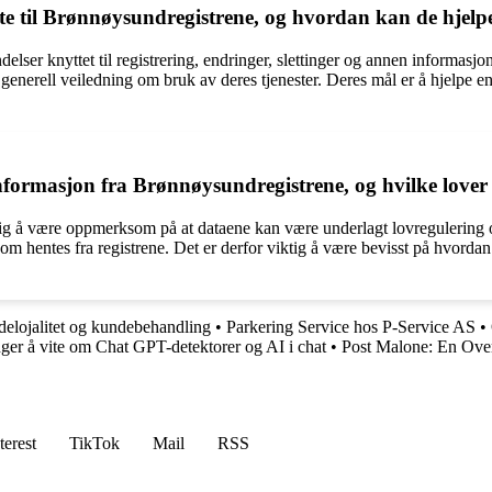
te til Brønnøysundregistrene, og hvordan kan de hjelp
ser knyttet til registrering, endringer, slettinger og annen informasj
t generell veiledning om bruk av deres tjenester. Deres mål er å hjelpe en
formasjon fra Brønnøysundregistrene, og hvilke lover 
ig å være oppmerksom på at dataene kan være underlagt lovregulering o
som hentes fra registrene. Det er derfor viktig å være bevisst på hvord
elojalitet og kundebehandling
•
Parkering Service hos P-Service AS
•
nger å vite om Chat GPT-detektorer og AI i chat
•
Post Malone: En Over
terest
TikTok
Mail
RSS