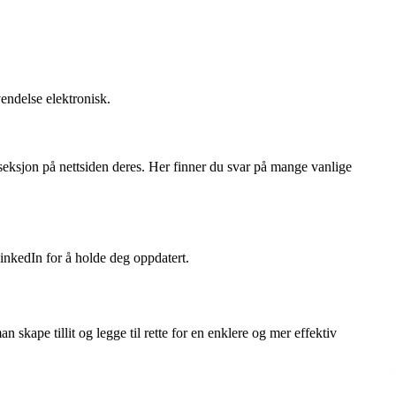
endelse elektronisk.
eksjon på nettsiden deres. Her finner du svar på mange vanlige
nkedIn for å holde deg oppdatert.
 skape tillit og legge til rette for en enklere og mer effektiv