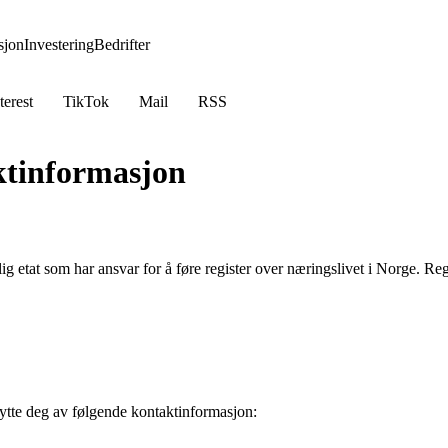
jon
Investering
Bedrifter
terest
TikTok
Mail
RSS
ktinformasjon
g etat som har ansvar for å føre register over næringslivet i Norge. Regis
tte deg av følgende kontaktinformasjon: