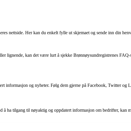
es nettside. Her kan du enkelt fylle ut skjemaet og sende inn din henv
ller lignende, kan det være lurt å sjekke Brønnøysundregistrenes FAQ-s
rt informasjon og nyheter. Følg dem gjerne på Facebook, Twitter og Li
 å ha tilgang til nøyaktig og oppdatert informasjon om bedrifter, kan man