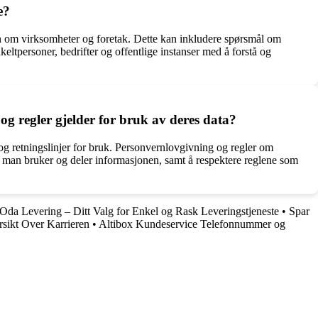
e?
on om virksomheter og foretak. Dette kan inkludere spørsmål om
keltpersoner, bedrifter og offentlige instanser med å forstå og
og regler gjelder for bruk av deres data?
g retningslinjer for bruk. Personvernlovgivning og regler om
an man bruker og deler informasjonen, samt å respektere reglene som
Oda Levering – Ditt Valg for Enkel og Rask Leveringstjeneste
•
Spar
sikt Over Karrieren
•
Altibox Kundeservice Telefonnummer og